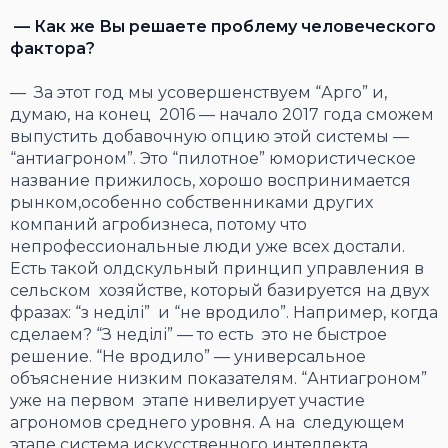
— Как же Вы решаете проблему человеческого
фактора?
— За этот год мы усовершенствуем “Арго” и,
думаю, на конец 2016 — начало 2017 года сможем
выпустить добавочную опцию этой системы —
“антиагроном”. Это “пилотное” юмористическое
название прижилось, хорошо воспринимается
рынком,особенно собственниками других
компаний агробизнеса, потому что
непрофессиональные люди уже всех достали.
Есть такой олдскульный принцип управления в
сельском хозяйстве, который базируется на двух
фразах: “з неділі” и “не вродило”. Например, когда
сделаем? “З неділі” — то есть это не быстрое
решение. “Не вродило” — универсальное
объяснение низким показателям. “Антиагроном”
уже на первом этапе нивелирует участие
агрономов среднего уровня. А на следующем
этапе система искусственного интеллекта