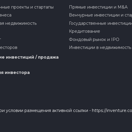
ные проекты и стартапы
Прямые инвестиции и M&A
знеса
Венчурные инвестиции и ста
ая недвижимость
Государственные инвестици
Кредитование
г
Фондовый рынок и IPO
весторов
Инвестиции в недвижимость
е инвестиций / продажа
я инвестора
и условии размещения активной ссылки - https://inventure.c