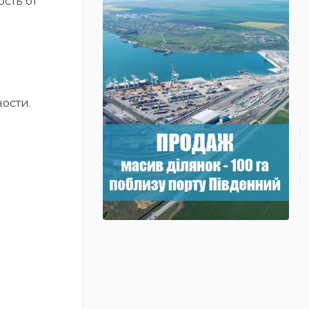
сть от
ости.