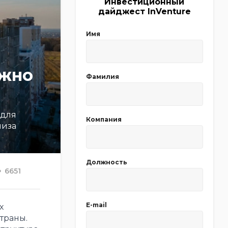
Инвестиционный
дайджест InVenture
Имя
ужно
Фамилия
 для
Компания
лиза
Должность
6651
E-mail
х
траны.