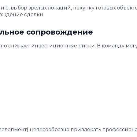
ю, выбор зрелых локаций, покупку готовых объекто
ождение сделки.
альное сопровождение
но снижает инвестиционные риски. В команду могу
евелопмент) целесообразно привлекать профессион