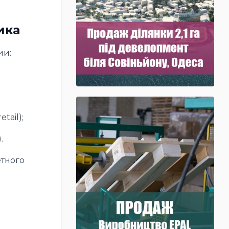
ика
ии:
tail);
.
етного