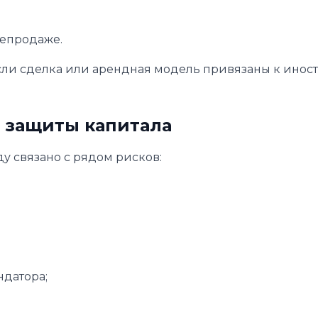
епродаже.
если сделка или арендная модель привязаны к инос
я защиты капитала
у связано с рядом рисков:
ндатора;