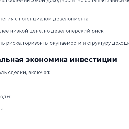
л более высокой доходности, но большая зависимо
тегия с потенциалом девелопмента.
лее низкой цене, но девелоперский риск.
 риска, горизонты окупаемости и структуру доходн
альная экономика инвестиции
ль сделки, включая:
ходы;
а;