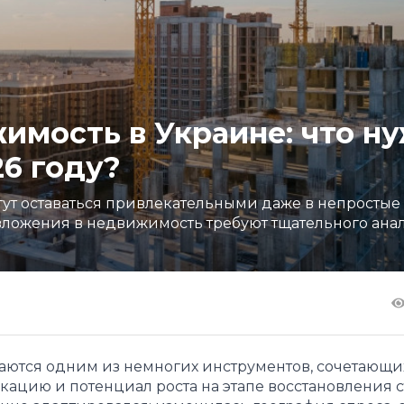
имость в Украине: что н
26 году?
ут оставаться привлекательными даже в непростые
вложения в недвижимость требуют тщательного ана
аются одним из немногих инструментов, сочетающи
ацию и потенциал роста на этапе восстановления с