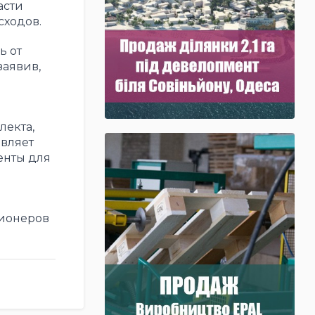
асти
сходов.
ь от
заявив,
лекта,
вляет
енты для
ционеров