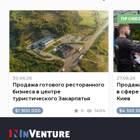
ПРОВЕ
30.06.26
27.06.26
Продажа готового ресторанного
Продажа
бизнеса в центре
в сфере
туристического Закарпатья
Киев
$1 900 000
0
1404
$4 100 0