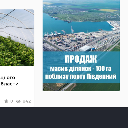
ощного
области
0
842