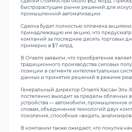
сделки стоимостью около $6,2 млрд. Приоб
быстрорастущем рынке решений для искусс
промышленной автоматизации.
Сделка будет полностью оплачена акциями. 
принадлежащую им акцию, что предусматри
компаний за последние десять торговых дн
примерно в $7 млрд.
В Onsemi заявили, что приобретение являе
традиционного производства силовых полу
позиции в сегменте интеллектуальных сис
данных и принятия решений в режиме реа
Генеральный директор Onsemi Хассан Эль-Ху
постепенно выходит за пределы облачных 
устройства — автомобили, промышленное об
словам, объединение технологий двух ком
поколения, способные «видеть, анализирова
В компании также ожидают, что покупка на