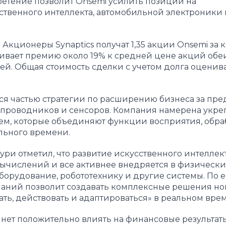
ретение позволит Onsemi усилить позиции на
твенного интеллекта, автомобильной электроники 
Акционеры Synaptics получат 1,35 акции Onsemi за
вает премию около 19% к средней цене акций обе
ей. Общая стоимость сделки с учетом долга оценив
тся частью стратегии по расширению бизнеса за пр
проводников и сенсоров. Компания намерена укре
тем, которые объединяют функции восприятия, обра
льного времени.
ри отметил, что развитие искусственного интеллек
вычислений и все активнее внедряется в физически
орудование, робототехнику и другие системы. По е
паний позволит создавать комплексные решения но
ть, действовать и адаптироваться» в реальном вре
чнет положительно влиять на финансовые результат