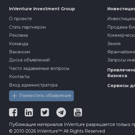
InVenture
Investment Group
Инвестици
О проекте
Инвестицион
Стать партнером
Продажа би
Реклама
Коммерческ
Команда
Земля
Вакансии
Франчайзин
Доска объявлений
Запросы ин
Часто задаваемые вопросы
Привлечени
бизнеса
Контакты
Вход администратора
Сервисы дл
Разместить объявление
Публикация материалов InVenture разрешается только пр
© 2010-2026 InVenture™ All Rights Reserved