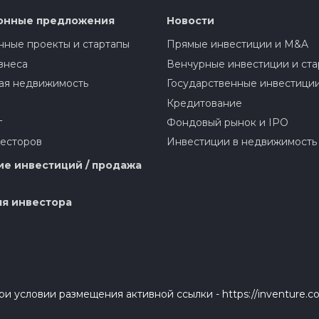
онные предложения
Новости
ные проекты и стартапы
Прямые инвестиции и M&A
знеса
Венчурные инвестиции и ста
ая недвижимость
Государственные инвестици
Кредитование
г
Фондовый рынок и IPO
весторов
Инвестиции в недвижимость
е инвестиций / продажа
я инвестора
и условии размещения активной ссылки - https://inventure.c