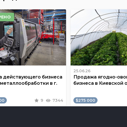
РЕНО
25.06.26
 действующего бизнеса
Продажа ягодно-ов
 металлообработки в г.
бизнеса в Киевской 
00
9
7344
$275 000