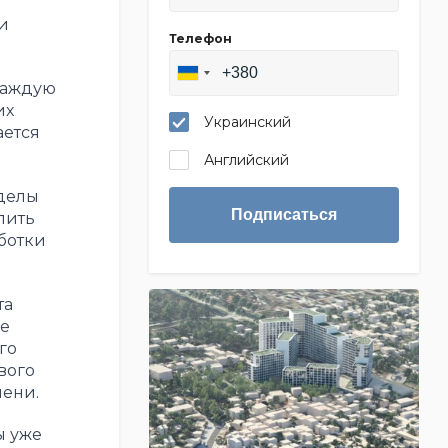
и
Телефон
 каждую
их
Украинский
ается
Английский
еделы
Подписаться
пить
ботки
та
е
го
вого
мени.
ы уже