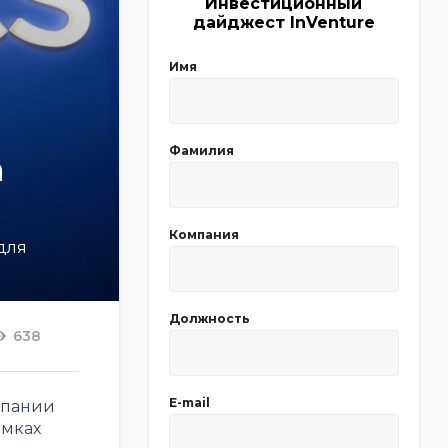
Инвестиционный
дайджест InVenture
Имя
Фамилия
а
Компания
для
Должность
638
E-mail
мпании
амках