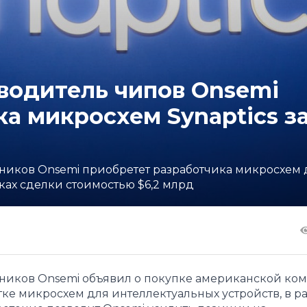
водитель чипов Onsemi
а микросхем Synaptics з
иков Onsemi приобретет разработчика микросхем 
мках сделки стоимостью $6,2 млрд
иков Onsemi объявил о покупке американской ко
ке микросхем для интеллектуальных устройств, в р