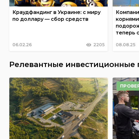
Краудфандинг в Украине: с миру
Компани
по доллару — сбор средств
корнями 
подорож
теперь 
06.02.26
2205
08.08.25
Релевантные инвестиционные
ПРОВЕ