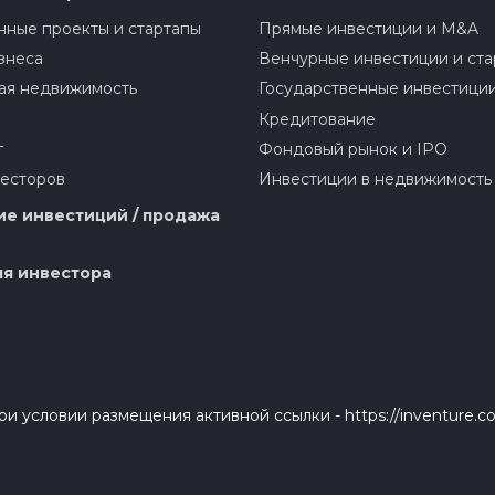
ные проекты и стартапы
Прямые инвестиции и M&A
знеса
Венчурные инвестиции и ста
ая недвижимость
Государственные инвестици
Кредитование
г
Фондовый рынок и IPO
весторов
Инвестиции в недвижимость
е инвестиций / продажа
я инвестора
и условии размещения активной ссылки - https://inventure.c