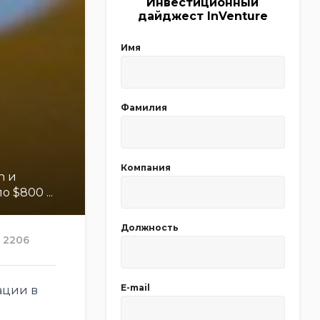
Инвестиционный
дайджест InVenture
Имя
Фамилия
Компания
n и
 $800 ...
Должность
2206
E-mail
ации в