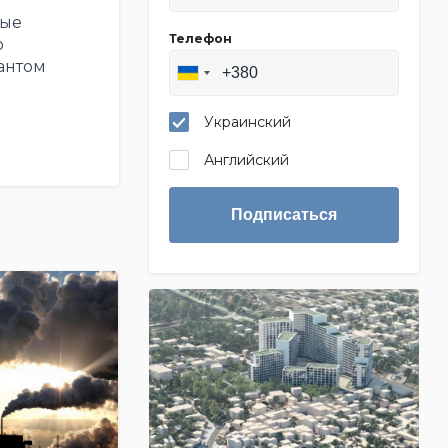
ные
Телефон
ю
антом
Украинский
Английский
Подписаться