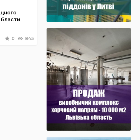
ощного
области
0
845