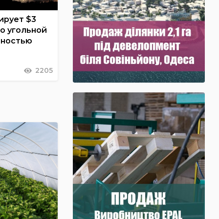
ирует $3
о угольной
щностью
2205