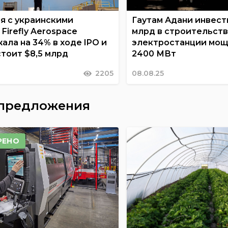
я с украинскими
Гаутам Адани инвест
Firefly Aerospace
млрд в строительств
ала на 34% в ходе IPO и
электростанции мо
стоит $8,5 млрд
2400 МВт
2205
08.08.25
 предложения
РЕНО