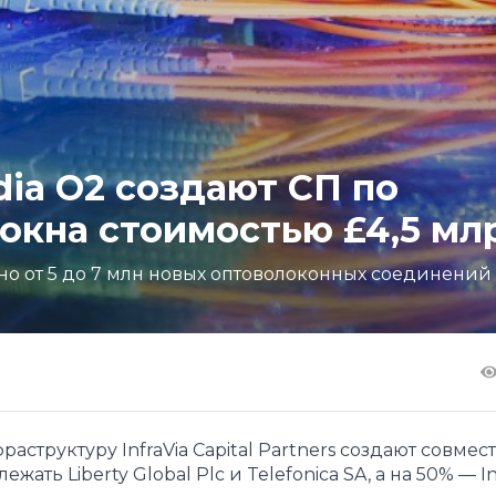
ia O2 создают СП по
окна стоимостью £4,5 мл
здано от 5 до 7 млн новых оптоволоконных соединений
аструктуру InfraVia Capital Partners создают совмес
ть Liberty Global Plc и Telefonica SA, а на 50% — Inf