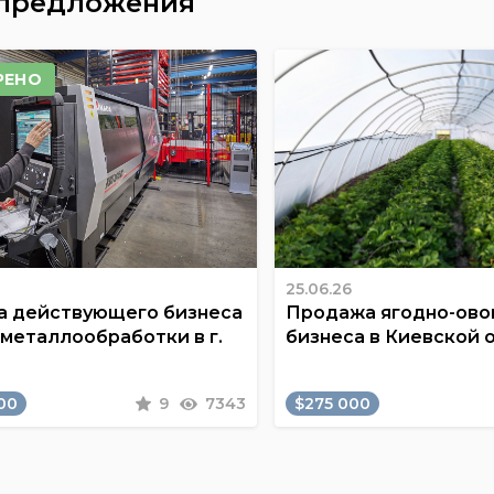
 предложения
РЕНО
25.06.26
 действующего бизнеса
Продажа ягодно-ов
 металлообработки в г.
бизнеса в Киевской 
00
9
7343
$275 000