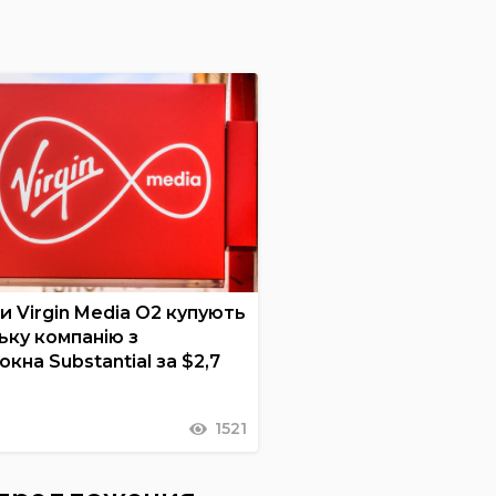
 Virgin Media O2 купують
ьку компанію з
кна Substantial за $2,7
1521