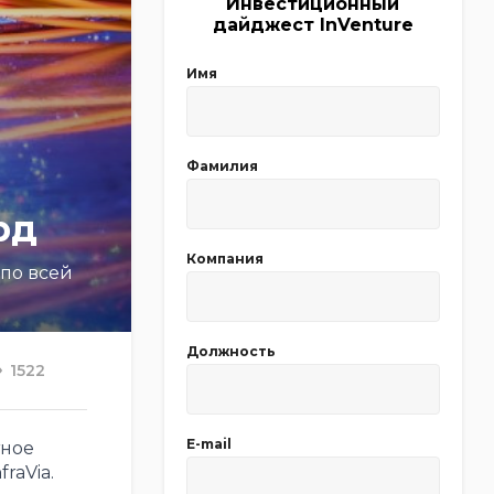
Инвестиционный
дайджест InVenture
Имя
Фамилия
рд
Компания
 по всей
Должность
1522
E-mail
тное
raVia.