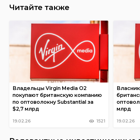
Читайте также
Владельцы Virgin Media O2
Власники
покупают британскую компанию
британс
по оптоволокну Substantial за
оптоволо
$2,7 млрд
млрд
19.02.26
1521
19.02.26