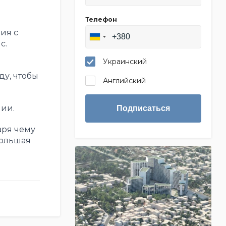
Телефон
ия с
c.
Украинский
у, чтобы
Английский
нии.
Подписаться
аря чему
Большая