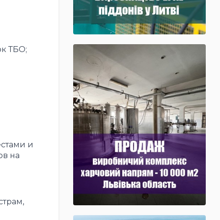
к ТБО;
естами и
ов на
страм,