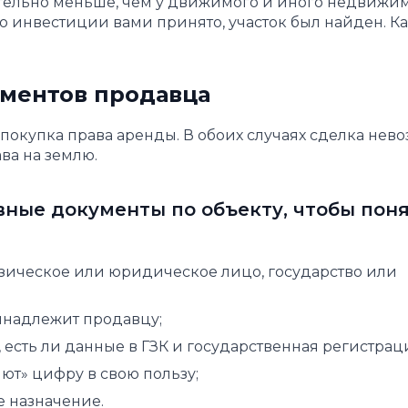
тельно меньше, чем у движимого и иного недвижи
о инвестиции вами принято, участок был найден. К
ументов продавца
о покупка права аренды. В обоих случаях сделка нев
ва на землю.
вные документы по объекту, чтобы поня
зическое или юридическое лицо, государство или
инадлежит продавцу;
есть ли данные в ГЗК и государственная регистрац
т» цифру в свою пользу;
 назначение.