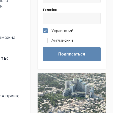
мого
ак
Телефон
Украинский
озможна
Английский
Подписаться
ть:
ия права;