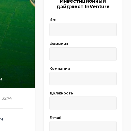
Инвестиционный
дайджест InVenture
Имя
Фамилия
Компания
и
Должность
3274
E-mail
ем