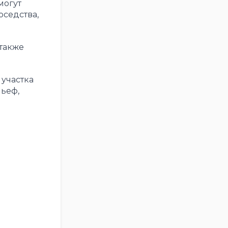
могут
оседства,
 также
участка
льеф,