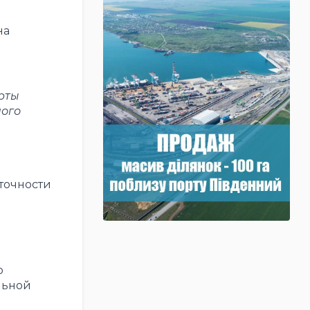
на
рты
ного
точности
о
льной