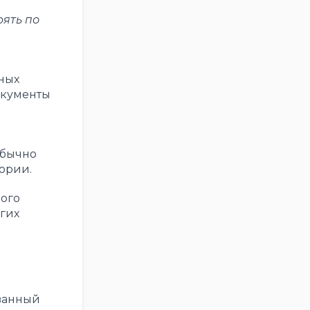
рять по
ных
окументы
обычно
ории.
ого
угих
ванный