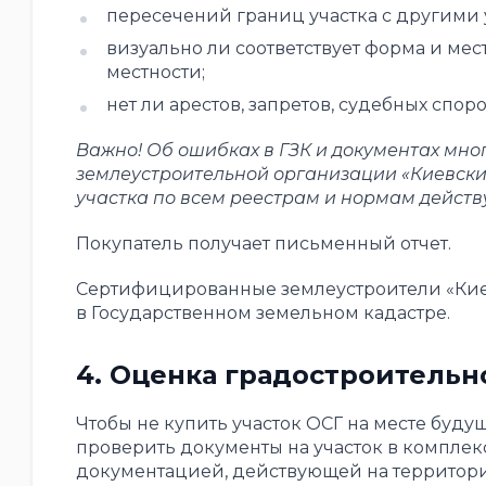
пересечений границ участка с другими 
визуально ли соответствует форма и ме
местности;
нет ли арестов, запретов, судебных споро
Важно! Об ошибках в ГЗК и документах мн
землеустроительной организации «Киевски
участка по всем реестрам и нормам действ
Покупатель получает письменный отчет.
Сертифицированные землеустроители «Кие
в Государственном земельном кадастре.
4. Оценка градостроитель
Чтобы не купить участок ОСГ на месте буду
проверить документы на участок в компле
документацией, действующей на территори