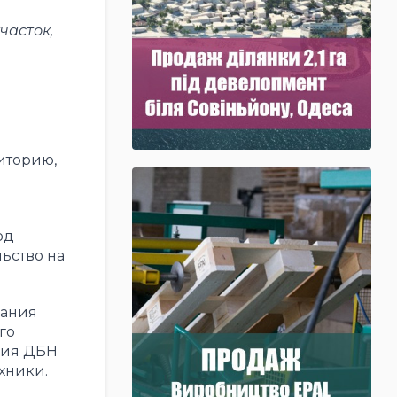
часток,
иторию,
од
ьство на
вания
го
ания ДБН
хники.