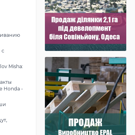
живанию
 с
ov Misha:
такты
е Honda -
аши
ут,