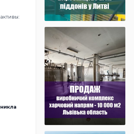
 активы:
зникла