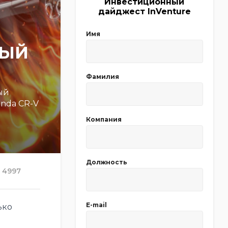
Инвестиционный
дайджест InVenture
Имя
РЫЙ
Фамилия
ый
nda CR-V
Компания
Должность
4997
E-mail
ько