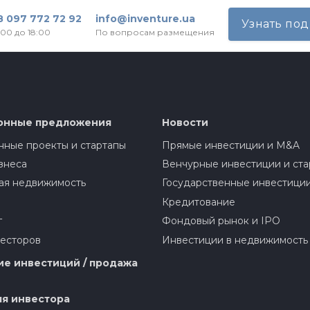
8 097 772 72 92
info@inventure.ua
Узнать по
:00 до 18:00
По вопросам размещения
онные предложения
Новости
ные проекты и стартапы
Прямые инвестиции и M&A
знеса
Венчурные инвестиции и ста
ая недвижимость
Государственные инвестици
Кредитование
г
Фондовый рынок и IPO
весторов
Инвестиции в недвижимость
е инвестиций / продажа
я инвестора