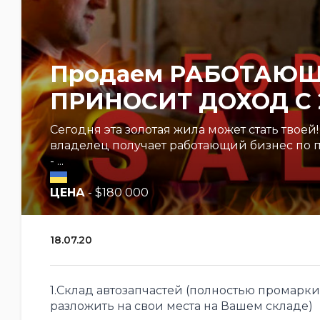
Продаем РАБОТАЮЩ
ПРИНОСИТ ДОХОД С 
Сегодня эта золотая жила может стать твоей
владелец получает работающий бизнес по 
- ...
ЦЕНА
- $180 000
18.07.20
1.Склад автозапчастей (полностью промаркир
разложить на свои места на Вашем складе)