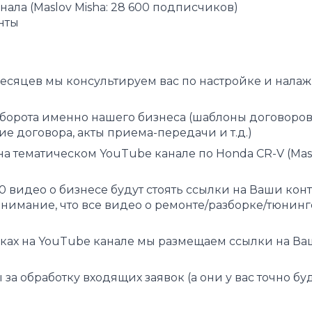
ала (Maslov Misha: 28 600 подписчиков)
нты
месяцев мы консультируем вас по настройке и нала
орота именно нашего бизнеса (шаблоны договоров
 договора, акты приема-передачи и т.д.)
а тематическом YouTube канале по Honda CR-V (Masl
 видео о бизнесе будут стоять ссылки на Ваши кон
 внимание, что все видео о ремонте/разборке/тюнинг
сках на YouTube канале мы размещаем ссылки на В
а обработку входящих заявок (а они у вас точно буд