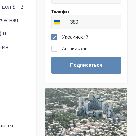
дол $ + 2
Телефон
учетная
) и
Украинский
ния
Английский
Подписаться
е
енным