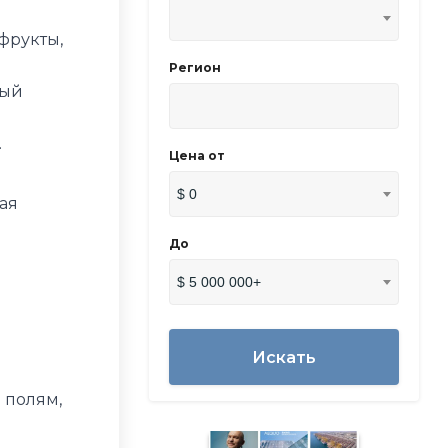
фрукты,
Регион
ный
.
Цена от
$ 0
ая
До
$ 5 000 000+
Искать
 полям,