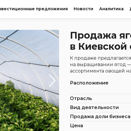
нвестиционные предложения
Новости
Аналитика
Продажа яг
в Киевской
К продаже предлагаетс
на выращивании ягод —
ассортимента овощей на
Расположение
Отрасль
Вид деятельности
Продажа доли бизнеса
Цена