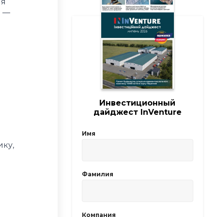
ля
я —
Инвестиционный
дайджест InVenture
Имя
ику,
Фамилия
Компания