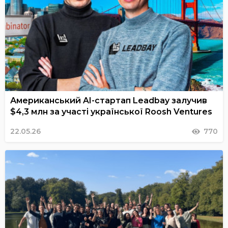
Американський AI-стартап Leadbay залучив
$4,3 млн за участі української Roosh Ventures
22.05.26
770