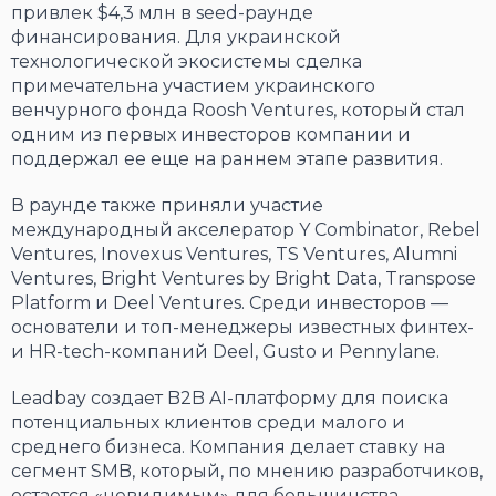
привлек $4,3 млн в seed-раунде
финансирования. Для украинской
технологической экосистемы сделка
примечательна участием украинского
венчурного фонда Roosh Ventures, который стал
одним из первых инвесторов компании и
поддержал ее еще на раннем этапе развития.
В раунде также приняли участие
международный акселератор
Y Combinator, Rebel
Ventures, Inovexus Ventures, TS Ventures, Alumni
Ventures, Bright Ventures by Bright Data, Transpose
Platform
и
Deel Ventures.
Среди инвесторов —
основатели и топ-менеджеры известных финтех-
и HR-tech-компаний Deel, Gusto и Pennylane.
Leadbay создает B2B AI-платформу для поиска
потенциальных клиентов среди малого и
среднего бизнеса. Компания делает ставку на
сегмент SMB, который, по мнению разработчиков,
остается «невидимым» для большинства