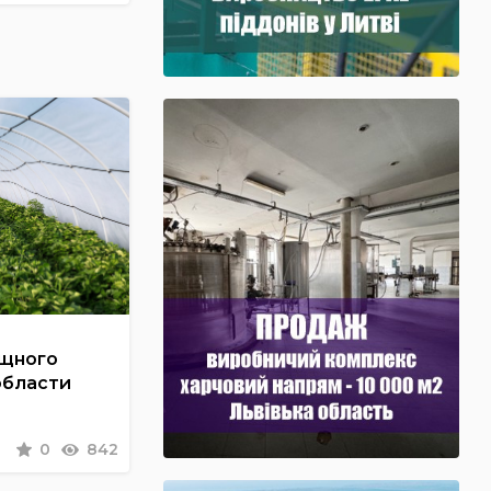
ощного
области
0
842