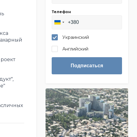
Телефон
нь
кса
Украинский
сахарный
Английский
Проект
Подписаться
укт",
е"
асличных