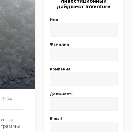
Инвестиционный
дайджест InVenture
Имя
Фамилия
Компания
Должность
3194
E-mail
ит на
рограммы