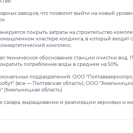
стве.
харных заводов, что позволит выйти на новый урове
и.
анируется покрыть затраты на строительство компле
омышленном кластере холдинга, в который входят 
иоэнергетический комплекс.
ал техническое обоснование станции очистки вод. 
ократить потребление воды в среднем на 50%.
региональных подразделений: ООО "Полтавазернопрод
бут" (все — Полтавская область), ООО "Хмельницко
" (Хмельницкая область).
е сахара, выращивании и реализации зерновых и м