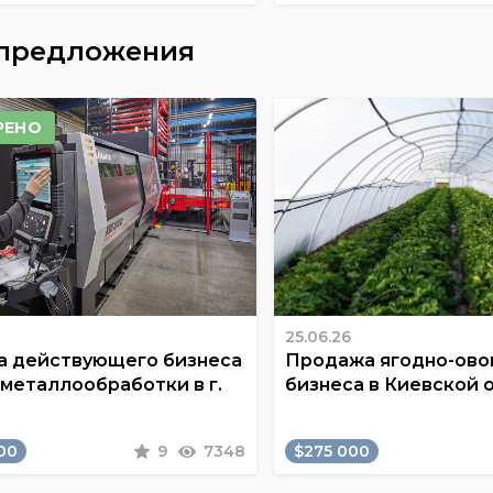
 предложения
РЕНО
25.06.26
 действующего бизнеса
Продажа ягодно-ов
 металлообработки в г.
бизнеса в Киевской 
00
9
7348
$275 000