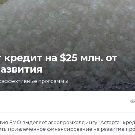
 кредит на $25 млн. от
развития
гоэффективные программы
ития FMO выделяет агропромхолдингу "Астарта" кред
тить привлеченное финансирование на развитие п