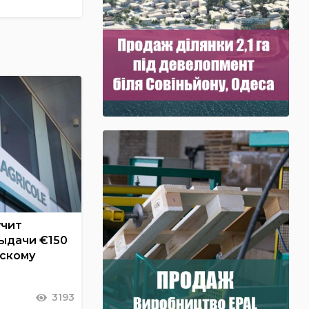
учит
ыдачи €150
нскому
3193