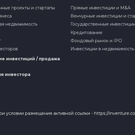
ные проекты и стартапы
Прямые инвестиции и M&A
знеса
Венчурные инвестиции и ста
ая недвижимость
Государственные инвестици
Кредитование
г
Фондовый рынок и IPO
весторов
Инвестиции в недвижимость
е инвестиций / продажа
я инвестора
и условии размещения активной ссылки - https://inventure.c