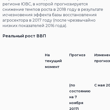
регионе ЮВС, в которой прогнозируется
снижение темпов роста в 2018 году в результате
исчезновения эффекта базы восстановления
агросектора в 2017 году (после чрезвычайно
низких показателей 2016 года).
Реальный рост ВВП
На
Прогноз
Измене
текущий
прогно
момент
(
по
С мая
20
состоянию
на 7
ноября
2017
)