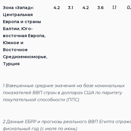
Зона «Запад»:
4.2
3.1
4.2
3.6
1.1
0.
Центральная
Европа и страны
Балтии, Юго-
восточная Европа,
Южное и
Восточное
Средиземноморье,
Турция
1
Взвешенные средние значения на базе номинальных
показателей ВВП стран в долларах США по паритету
покупательной способности (ППС)
2
Данные ЕБРР и прогнозы реального ВВП Египта отраж
фискальный год (с июля по июнь)