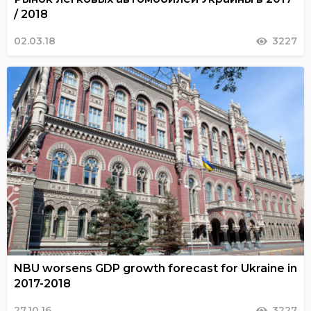
/ 2018
02.03.18
3227
NBU worsens GDP growth forecast for Ukraine in
2017-2018
27.10.16
3227