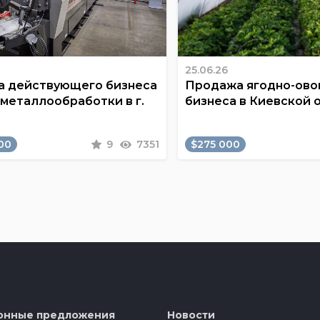
25.06.26
 действующего бизнеса
Продажа ягодно-ов
 металлообработки в г.
бизнеса в Киевской 
00
9
7351
$275 000
онные предложения
Новости