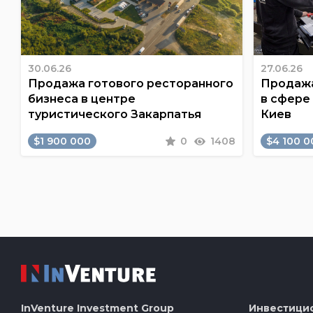
30.06.26
27.06.26
Продажа готового ресторанного
Продажа
бизнеса в центре
в сфере
туристического Закарпатья
Киев
$1 900 000
0
1408
$4 100 0
InVenture
Investment Group
Инвестици