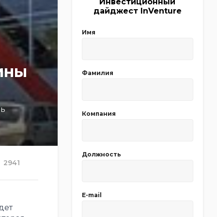
Инвестиционный
дайджест InVenture
Имя
ины
Фамилия
рь
Компания
Должность
2941
E-mail
дет