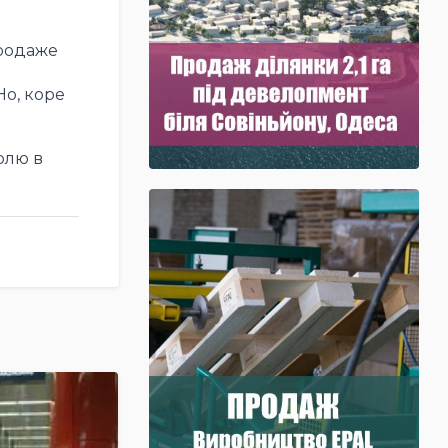
продаже
о, коре
олю в