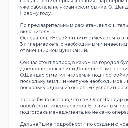
создана акционерная копания. Партнером 
уже работала на украинском рынке. О. Шан
Новому году.
По предварительным расчетам, включительн
включительно.
Основатель «Новой линии» отмечает, что в 
3 гипермаркета, с необходимыми инвестици
от внешних коммуникаций.
Сейчас стоит вопрос, в каком из городов бу
Днепропетровске или Донецке. Само строите
О.Шандар отметил, что земля под постройку
поскольку земли имеет уже необходимое им
поскольку одним из основных условий росс
Так же было сказано, что сам Олег Шандар
новой сети гипермаркетов. Его личным по
подготовка менеджмента, но не само опер
Дальнейшие подробности по созданию ново