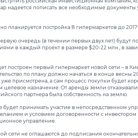
выступить российская инвестиционная компания, к
дар надеется пописать все необходимые документы 
о планируется постройка 8 гипермаркетов до 2017г
первую очередь (в течении первых двух лет) будут п
ями в каждый проект в размере $20-22 млн., в зав
дет построен первый гипермаркет новой сети – в Ки
льство по плану должно начаться в конце весны 201
 уже присмотрена, а сам процесс покупки будет кор
 целевое назначение. От аренды земли отказывали 
ийского партнера была собственность на землю.
 не будет принимать участие в непосредственном уп
желанием и условием договоренности с инвестором 
ационное управление.
й сети не оглашаются до подписания окончательн