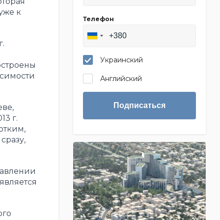
оторая
уже к
Телефон
.
Украинский
остроены
исимости
Английский
Подписаться
еве,
3 г.
отким,
сразу,
равлении
является
ого