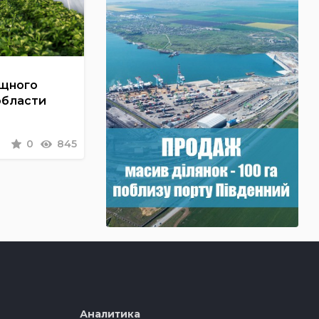
ощного
области
0
845
Аналитика