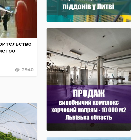
роительство
метро
2940