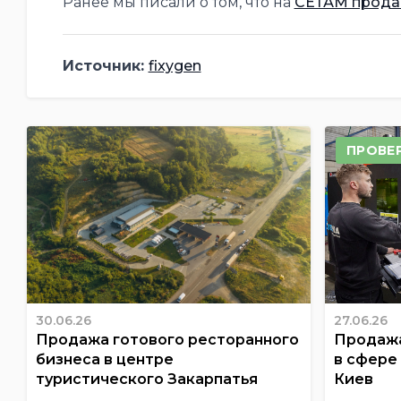
Ранее мы писали о том, что на
СЕТАМ прода
Источник:
fixygen
ПРОВЕ
30.06.26
27.06.26
Продажа готового ресторанного
Продажа
бизнеса в центре
в сфере
туристического Закарпатья
Киев