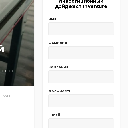
Инвестиционный
дайджест InVenture
Имя
Фамилия
й
Компания
ло на
Должность
5301
E-mail
м