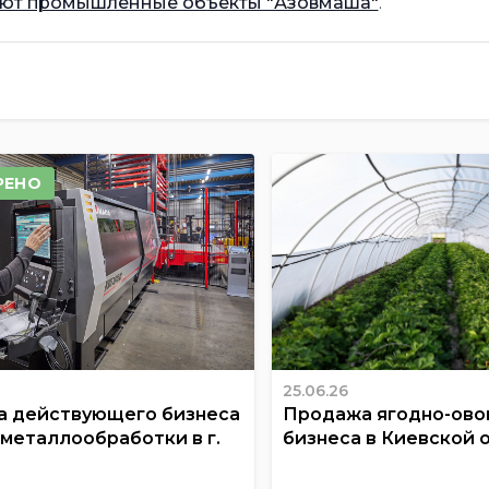
ют промышленные объекты "Азовмаша"
.
РЕНО
25.06.26
 действующего бизнеса
Продажа ягодно-ов
 металлообработки в г.
бизнеса в Киевской 