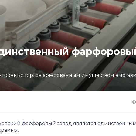
единственный фарфоровы
ктронных торгов арестованным имуществом выстави
ковский фарфоровый завод является единственны
краины.