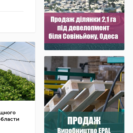
ощного
области