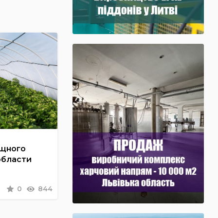
ощного
области
0
844