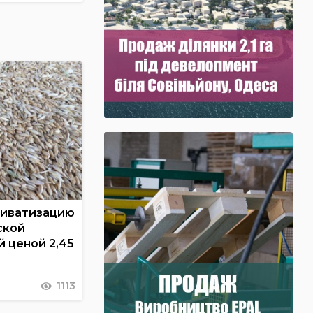
риватизацию
ской
й ценой 2,45
1113