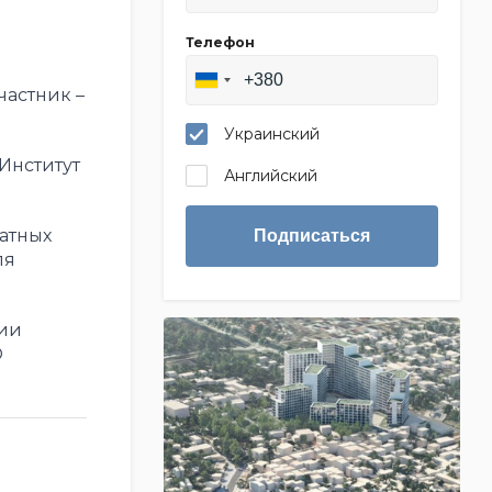
Телефон
частник –
Украинский
Институт
Английский
ратных
Подписаться
ля
ции
О