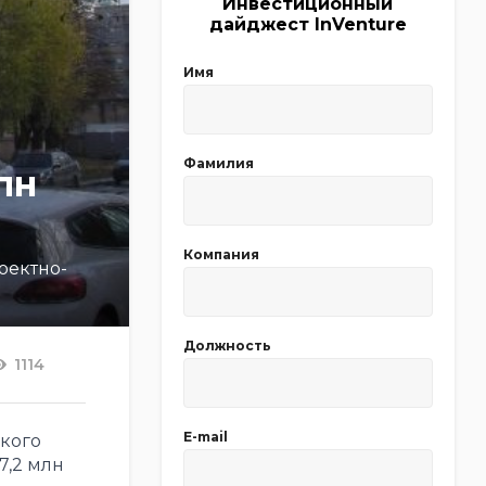
Инвестиционный
дайджест InVenture
Имя
Фамилия
лн
Компания
оектно-
Должность
1114
E-mail
кого
7,2 млн