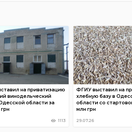
ставил на приватизацию
ФГИУ выставил на п
ий винодельческий
хлебную базу в Одес
 Одесской области за
области со стартово
 грн
млн грн
1113
29.07.26