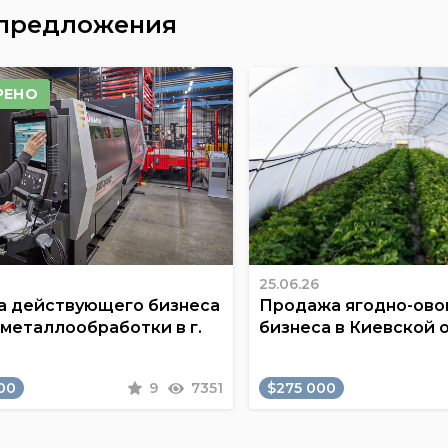
 предложения
РЕНО
25.06.26
 действующего бизнеса
Продажа ягодно-ов
 металлообработки в г.
бизнеса в Киевской 
00
9
7351
$275 000