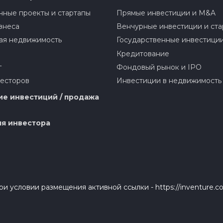
ные проекты и стартапы
Прямые инвестиции и M&A
знеса
Венчурные инвестиции и ста
ая недвижимость
Государственные инвестици
Кредитование
г
Фондовый рынок и IPO
весторов
Инвестиции в недвижимость
е инвестиций / продажа
я инвестора
и условии размещения активной ссылки - https://inventure.c