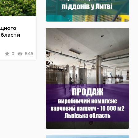
ощного
области
0
845