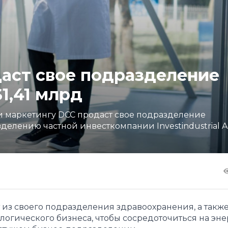
аст свое подразделение
1,41 млрд
и маркетингу DCC продаст свое подразделение
лению частной инвесткомпании Investindustrial Adv
т из своего подразделения здравоохранения, а такж
логического бизнеса, чтобы сосредоточиться на эн