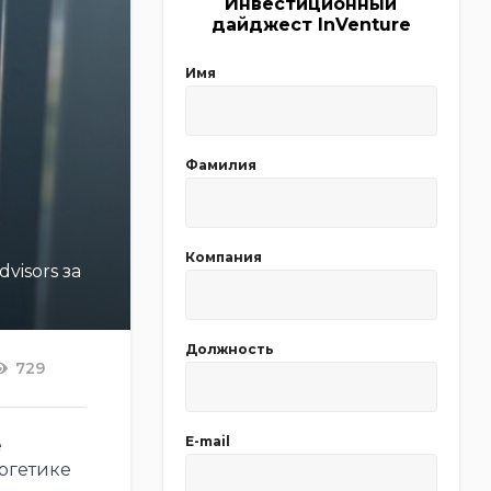
Инвестиционный
дайджест InVenture
Имя
Фамилия
Компания
isors за
Должность
729
E-mail
е
ергетике