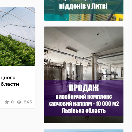
ощного
области
0
845