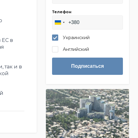
Телефон
о
Украинский
 ЕС в
ая
Английский
Подписаться
, так и в
кой
ей