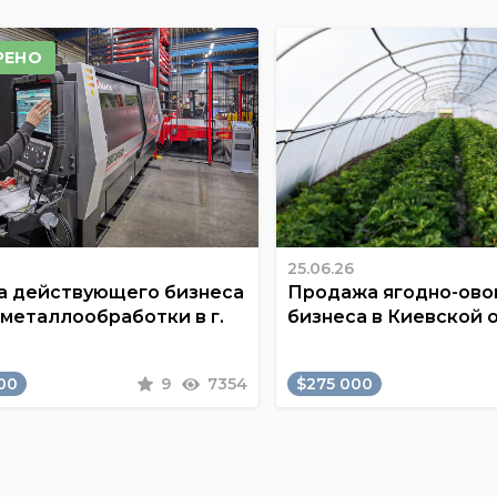
РЕНО
25.06.26
 действующего бизнеса
Продажа ягодно-ов
 металлообработки в г.
бизнеса в Киевской 
00
9
7354
$275 000