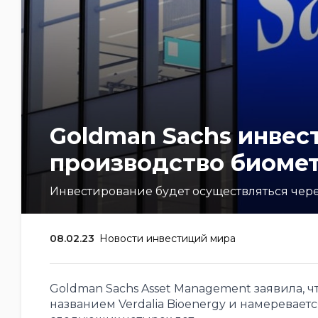
Goldman Sachs инвес
производство биомет
Инвестирование будет осуществляться чере
08.02.23
Новости инвестиций мира
Goldman Sachs Asset Management заявила, ч
названием Verdalia Bioenergy и намеревает