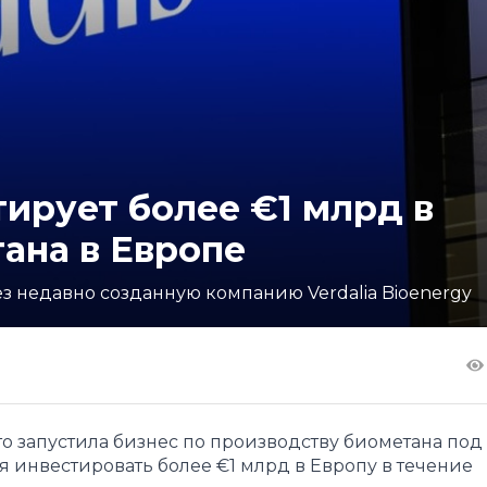
тирует более €1 млрд в
ана в Европе
з недавно созданную компанию Verdalia Bioenergy
то запустила бизнес по производству биометана под
ся инвестировать более €1 млрд в Европу в течение