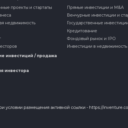
ные проекты и стартапы
Прямые инвестиции и M&A
знеса
Венчурные инвестиции и ста
ая недвижимость
Государственные инвестици
Кредитование
г
Фондовый рынок и IPO
весторов
Инвестиции в недвижимость
е инвестиций / продажа
я инвестора
и условии размещения активной ссылки - https://inventure.c