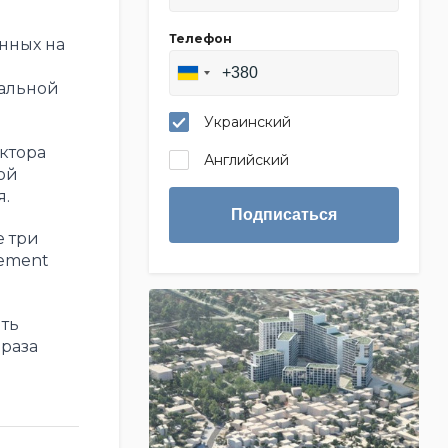
Телефон
енных на
бальной
Украинский
ктора
Английский
ой
.
Подписаться
 три
gement
ть
 раза
я