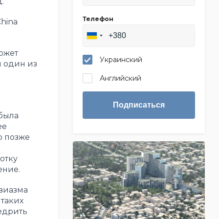
.
Телефон
hina
ожет
Украинский
л один из
Английский
Подписаться
была
ее
о позже
отку
ение.
зиазма
таких
недрить