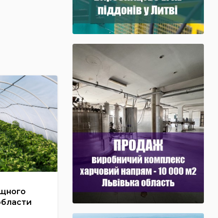
ощного
области