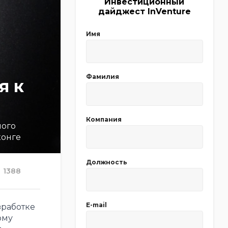
Инвестиционный
дайджест InVenture
Имя
Фамилия
я к
Компания
ного
конге
Должность
1388
E-mail
зработке
ому