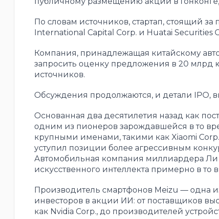
публичному размещению акций в Гонконге, с
По словам источников, стартап, стоящий за
International Capital Corp. и Huatai Securit
Компания, принадлежащая китайскому автоп
запросить оценку предложения в 20 млрд ю
источников.
Обсуждения продолжаются, и детали IPO, вк
Основанная два десятилетия назад как по
одним из пионеров зарождавшейся в то вр
крупными именами, такими как Xiaomi Corp
уступил позиции более агрессивным конкуре
Автомобильная компания миллиардера Ли Ш
искусственного интеллекта примерно в то в
Производитель смартфонов Meizu — одна и
инвесторов в акции ИИ: от поставщиков в
как Nvidia Corp., до производителей устройс