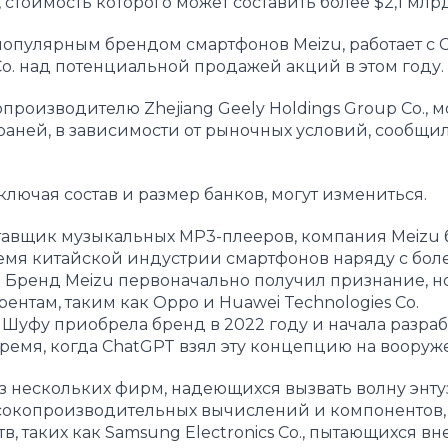
тоимость которого может составить более $2,1 млрд
 популярным брендом смартфонов Meizu, работает с C
ies Co. над потенциальной продажей акций в этом году.
роизводителю Zhejiang Geely Holdings Group Co., м
аней, в зависимости от рыночных условий, сообщи
лючая состав и размер банков, могут измениться.
ставщик музыкальных MP3-плееров, компания Meizu 
емя китайской индустрии смартфонов наряду с бол
. Бренд Meizu первоначально получил признание, н
нтам, таким как Oppo и Huawei Technologies Co.
уфу приобрела бренд в 2022 году и начала разраб
ремя, когда ChatGPT взял эту концепцию на вооруж
з нескольких фирм, надеющихся вызвать волну энту
ысокопроизводительных вычислений и компонентов, 
тв, таких как Samsung Electronics Co., пытающихся в