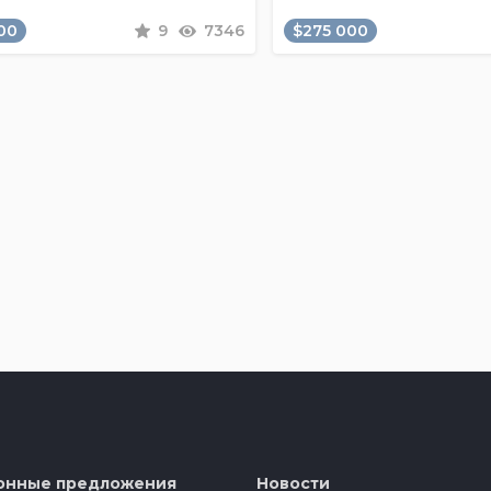
00
9
7346
$275 000
онные предложения
Новости