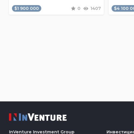
$1 900 000
0
1407
$4 100 0
InVenture
Investment Group
Инвестици