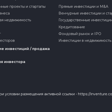
ные проекты и стартапы
Прямые инвестиции и M&A
знеса
Венчурные инвестиции и ста
ая недвижимость
Государственные инвестици
Кредитование
г
Фондовый рынок и IPO
весторов
Инвестиции в недвижимость
е инвестиций / продажа
я инвестора
и условии размещения активной ссылки - https://inventure.c