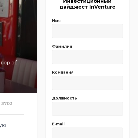
Инвестиционный
дайджест InVenture
Имя
Фамилия
овор об
Компания
Должность
3703
E-mail
ную