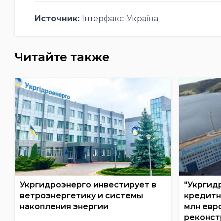
Источник:
Інтерфакс-Україна
Читайте также
Укргидроэнерго инвестирует в
"Укргид
ветроэнергетику и системы
кредитн
накопления энергии
млн евр
реконст