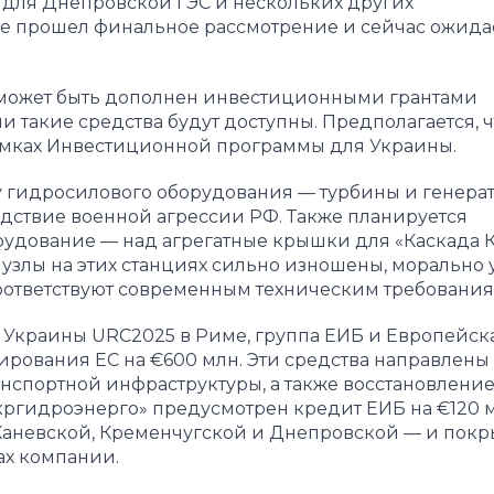
 для Днепровской ГЭС и нескольких других
е прошел финальное рассмотрение и сейчас ожида
т может быть дополнен инвестиционными грантами
 такие средства будут доступны. Предполагается, ч
рамках Инвестиционной программы для Украины.
 гидросилового оборудования — турбины и генерат
дствие военной агрессии РФ. Также планируется
удование — над агрегатные крышки для «Каскада 
узлы на этих станциях сильно изношены, морально 
оответствуют современным техническим требования
 Украины URC2025 в Риме, группа ЕИБ и Европейск
рования ЕС на €600 млн. Эти средства направлены
нспортной инфраструктуры, а также восстановление
«Укргидроэнерго» предусмотрен кредит ЕИБ на €120 
 Каневской, Кременчугской и Днепровской — и покр
ах компании.