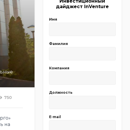
Инвестиционный
дайджест InVenture
Имя
Фамилия
Компания
льные
Должность
750
E-mail
рго»
ь на