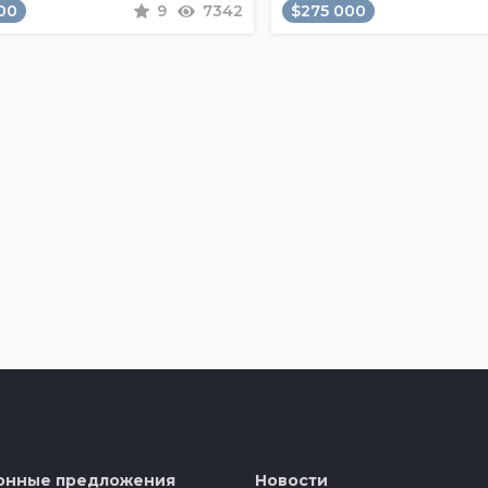
00
9
7342
$275 000
онные предложения
Новости