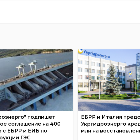
роэнерго" подпишет
ЕБРР и Италия пред
ое соглашение на 400
Укргидроэнерго кред
о с ЕБРР и ЕИБ по
млн на восстановлен
рукции ГЭС