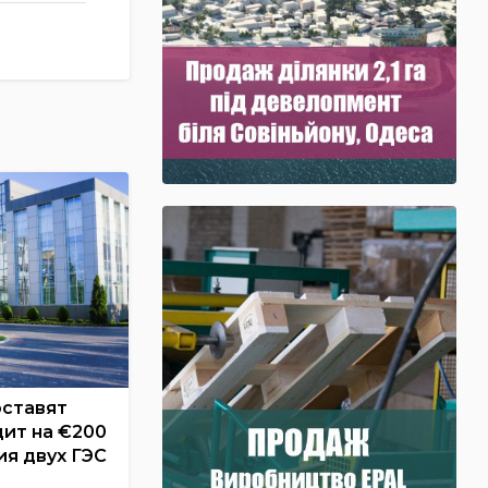
оставят
ит на €200
ия двух ГЭС