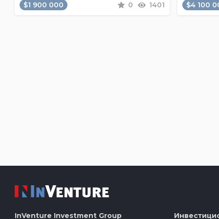
$1 900 000
0
1401
$4 100 0
InVenture
Investment Group
Инвестици