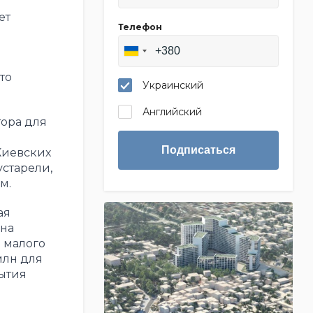
ет
Телефон
то
Украинский
Английский
ора для
Подписаться
Киевских
устарели,
м.
ая
 на
 малого
млн для
ытия