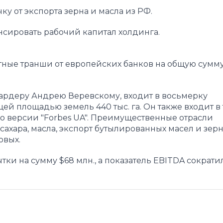
у от экспорта зерна и масла из РФ.
сировать рабочий капитал холдинга.
тные транши от европейских банков на общую сумм
рдеру Андрею Веревскому, входит в восьмерку
й площадью земель 440 тыс. га. Он также входит в
по версии "Forbes UA". Преимущественные отрасли
сахара, масла, экспорт бутылированных масел и зер
овых.
тки на сумму $68 млн., а показатель EBITDA сократи