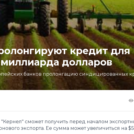
ролонгируют кредит для
ь миллиарда долларов
вропейских банков пролонгацию синдицированных к
 "Кернел" сможет получить перед началом экспортн
рнового экспорта. Ее сумма может увеличиться на $5