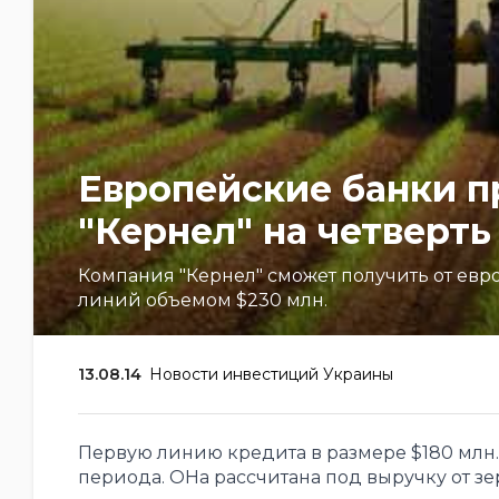
Европейские банки п
"Кернел" на четверт
Компания "Кернел" сможет получить от е
линий объемом $230 млн.
13.08.14
Новости инвестиций Украины
Первую линию кредита в размере $180 млн.
периода. ОНа рассчитана под выручку от зе