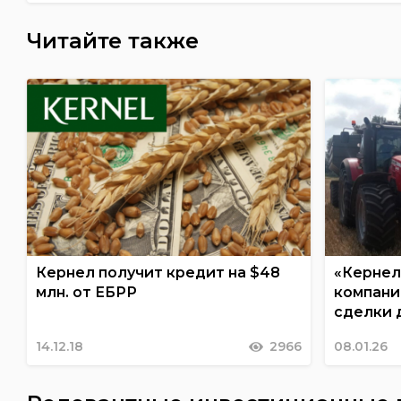
Читайте также
Кернел получит кредит на $48
«Кернел
млн. от ЕБРР
компани
сделки 
14.12.18
2966
08.01.26