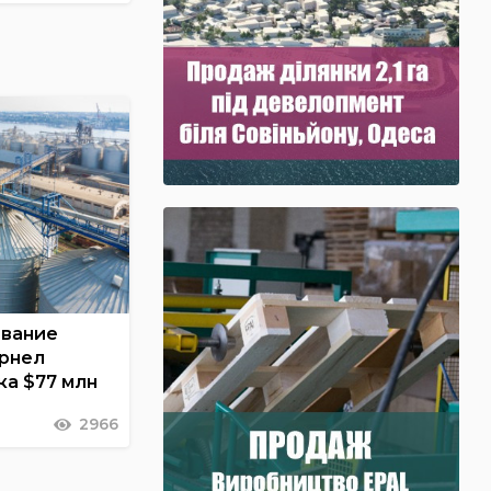
ование
ернел
а $77 млн
2966