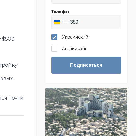
Телефон
Украинский
у $500
Английский
 тройку
Подписаться
новых
лся почти