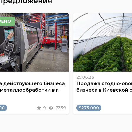
 предложения
РЕНО
25.06.26
 действующего бизнеса
Продажа ягодно-ов
 металлообработки в г.
бизнеса в Киевской 
00
9
7359
$275 000