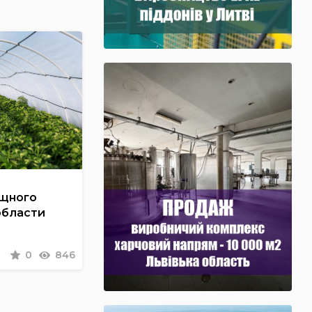
ощного
области
0
846