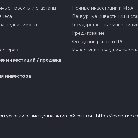
ные проекты и стартапы
Прямые инвестиции и M&A
знеса
Венчурные инвестиции и ста
ая недвижимость
Государственные инвестици
Кредитование
г
Фондовый рынок и IPO
весторов
Инвестиции в недвижимость
е инвестиций / продажа
я инвестора
и условии размещения активной ссылки - https://inventure.c