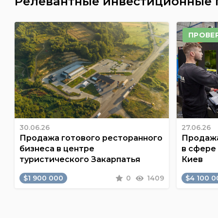
Релевантные инвестиционные
ПРОВЕ
30.06.26
27.06.26
Продажа готового ресторанного
Продажа
бизнеса в центре
в сфере
туристического Закарпатья
Киев
$1 900 000
0
1409
$4 100 0