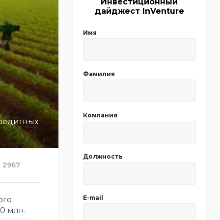
Инвестиционный
дайджест InVenture
Имя
Фамилия
Компания
редитных
Должность
2967
E-mail
ого
0 млн.