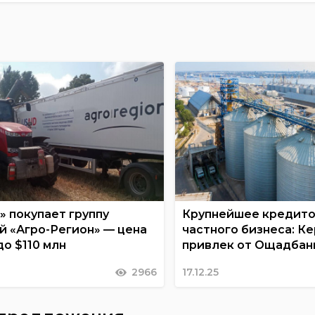
» покупает группу
Крупнейшее кредит
й «Агро-Регион» — цена
частного бизнеса: К
до $110 млн
привлек от Ощадбанк
2966
17.12.25