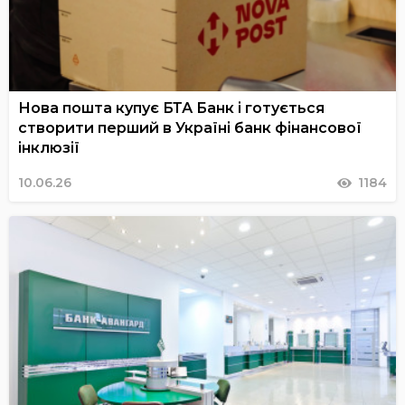
Нова пошта купує БТА Банк і готується
створити перший в Україні банк фінансової
інклюзії
10.06.26
1184