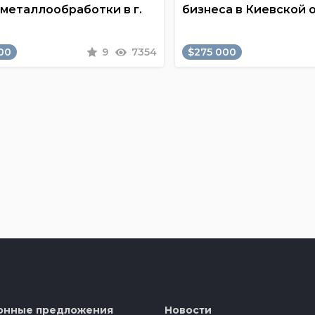
 металлообработки в г.
бизнеса в Киевской 
00
9
7354
$275 000
онные предложения
Новости