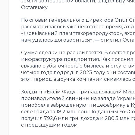
земли во Львовской области, владельцу м
Остапчаку.
По словам генерального директора Onur Gr
рассматривалось уже некоторое время, а сд
«Жовківський племптахорепродуктор», вход
нам удалось договориться», — отметил Оста
Сумма сделки не раскрывается. В состав пр
инфраструктура предприятия. Как пояснил 
связано с убыточностью бизнеса и отсутств
четыре года подряд: в 2023 году они составил
этот период выручка компании снизилась с 3
Холдинг «Ексім Фуд», принадлежащий Миро
производителей свинины на западе Украин
приобрела заброшенную птицефабрику в Кули
селе Гряда за 18,2 млн грн. По данным YouC
получил 792,6 млн грн. дохода и 280,3 млн 
с предыдущим годом.