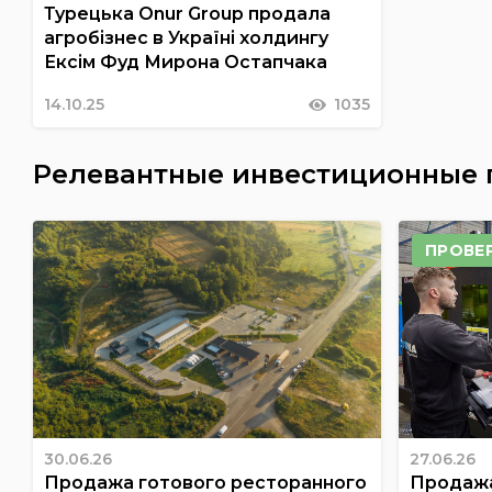
Турецька Onur Group продала
агробізнес в Україні холдингу
Ексім Фуд Мирона Остапчака
14.10.25
1035
Релевантные инвестиционные
ПРОВЕ
30.06.26
27.06.26
Продажа готового ресторанного
Продажа