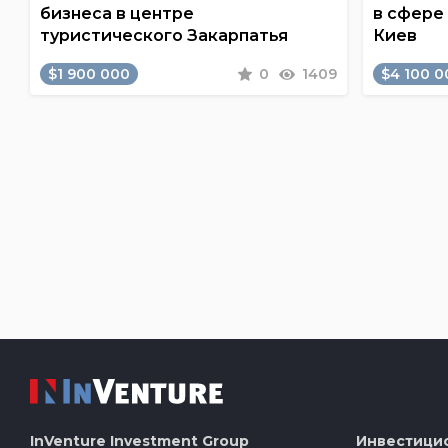
бизнеса в центре
в сфере
туристического Закарпатья
Киев
$1 900 000
0
1409
$4 100 0
InVenture
Investment Group
Инвестици