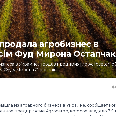
 продала агробизнес в
сім Фуд Мирона Остапчак
неса в Украине, продав предприятие Agroceton с 3,
ім Фуд» Мирона Остапчака
ышла из аграрного бизнеса в Украине, сообщает For
нное предприятие Agroceton, которое владело 3,5 т