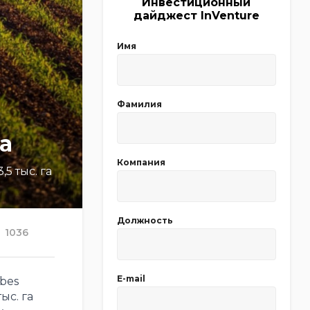
Инвестиционный
дайджест InVenture
Имя
Фамилия
а
Компания
5 тыс. га
Должность
1036
E-mail
bes
ыс. га