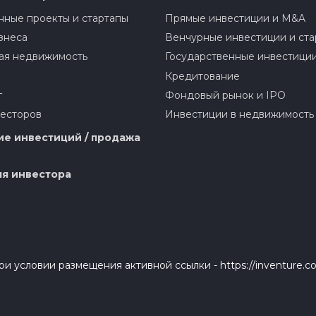
ные проекты и стартапы
Прямые инвестиции и M&A
знеса
Венчурные инвестиции и ста
ая недвижимость
Государственные инвестици
Кредитование
г
Фондовый рынок и IPO
весторов
Инвестиции в недвижимость
е инвестиций / продажа
я инвестора
и условии размещения активной ссылки - https://inventure.c