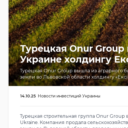
Турецкая Onur Group
Украине холдингу Ек
Турецкая Onur Group вышла из аграрного биз
земли во Львовской области холдингу «Екс
14.10.25
Новости инвестиций Украины
Турецкая строительная группа Onur Group в
Ukraine. Компания продала сельскохозяйстве