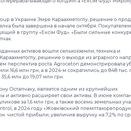
ясоперерабатывающего холдинга «Ексім Фуд» Мирон
oup в Украине Эмре Караахметоглу, решение о про
елка была завершена в начале октября. Покупателем
ящий в группу «Ексім Фуд». «Были сильные конкуре
пчак.
оданных активов вошли сельхозземли, техника и
Караахметоглу, решение о выходе из аграрного нап
ием перспектив роста. Agroceton демонстрировала у
и 16,6 млн грн, а в 2024-м сократились до 848 тыс. г
5,6 млн до 19,07 млн грн.
ну Остапчаку, является одним из крупнейших
ы и активно расширяет свои активы. В июне компа
кове за 1,6 млн грн, а также восемь земельных уча
ontrol, в 2024 году «Жовківський племптахорепродук
грн. чистой прибыли, увеличив выручку на 7,2% по 