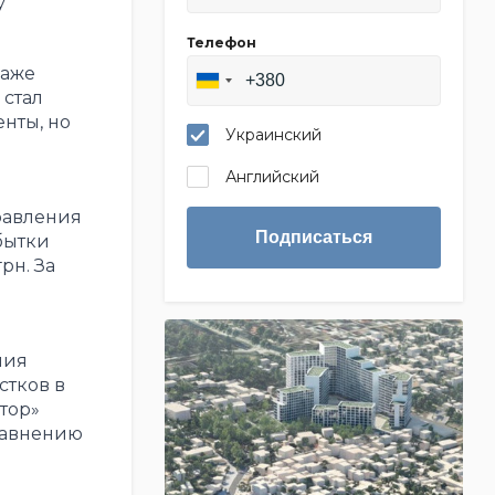
у
Телефон
даже
 стал
нты, но
Украинский
Английский
равления
Подписаться
бытки
рн. За
ния
стков в
тор»
сравнению