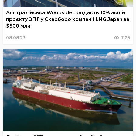
Австралійська Woodside продасть 10% акцій
проєкту ЗПГ у Скарборо компанії LNG Japan за
$500 млн
08.08.23
1125