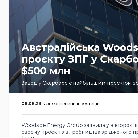
Австралійська Woods
проєкту ЗПГ у Скарбо
$500 млн
Завод у Скарборо є найбільшим проєктом з
08.08.23
Світові новини інвестицій
Woodside Energy Group заявила у вівторок, щ
своєму проєкті з виробництва зрідженого пр