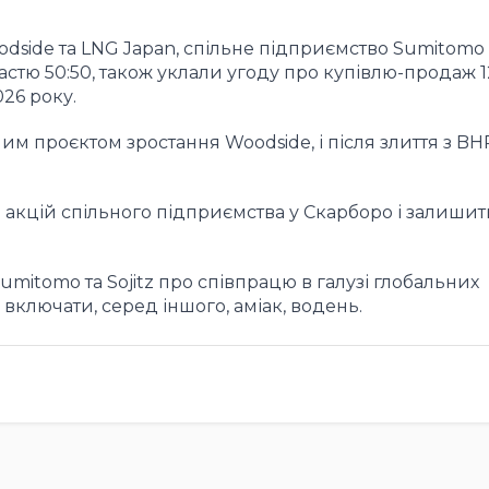
dside та LNG Japan, спільне підприємство Sumitomo
участю 50:50, також уклали угоду про купівлю-продаж 1
026 року.
 проєктом зростання Woodside, і після злиття з BH
акцій спільного підприємства у Скарборо і залишит
umitomo та Sojitz про співпрацю в галузі глобальних
 включати, серед іншого, аміак, водень.