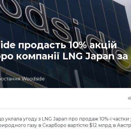
ide продасть 10% акцій
ро компанії LNG Japan за
ростання Woodside
о уклала угоду з LNG Japan про продаж 10%-ї частки у
иродного газу в Скарборо вартістю $12 млрд в Австра