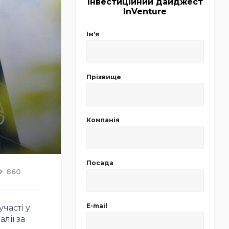
Інвестиційний дайджест
InVenture
Імʼя
Прізвище
Компанія
Посада
860
E-mail
часті у
лії за