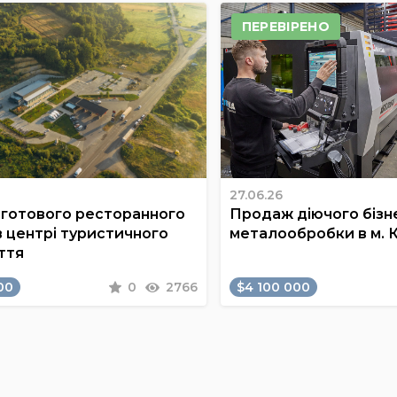
ПЕРЕВІРЕНО
27.06.26
готового ресторанного
Продаж діючого бізне
в центрі туристичного
металообробки в м. 
ття
00
0
2766
$4 100 000