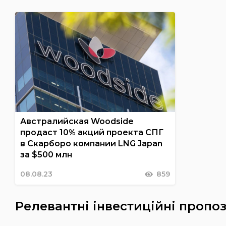
Австралийская Woodside
продаст 10% акций проекта СПГ
в Скарборо компании LNG Japan
за $500 млн
08.08.23
859
Релевантні інвестиційні пропоз