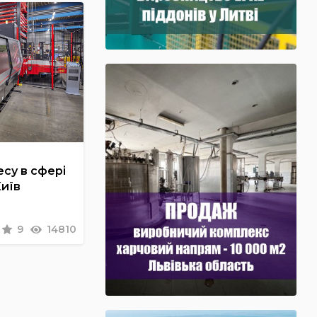
су в сфері
Київ
9
14810