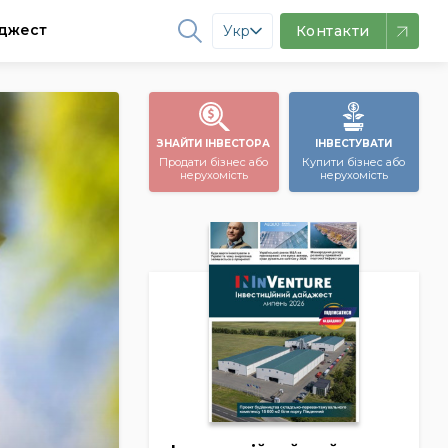
джест
Укр
Контакти
ЗНАЙТИ ІНВЕСТОРА
ІНВЕСТУВАТИ
Продати бізнес або
Купити бізнес або
нерухомість
нерухомість