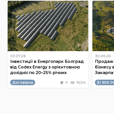
03.07.26
30.06.26
Інвестиції в Енергопарк Болград
Продаж 
від Codex Energy з орієнтовною
бізнесу 
дохідністю 20–25% річних
Закарпа
Договірна
0
9224
$1 900 0