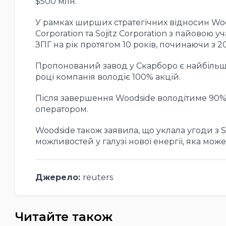
$500 млн.
У рамках ширших стратегічних відносин Woo
Corporation та Sojitz Corporation з пайовою 
ЗПГ на рік протягом 10 років, починаючи з 2
Пропонований завод у Скарборо є найбільшим
році компанія володіє 100% акцій.
Після завершення Woodside володітиме 90% 
оператором.
Woodside також заявила, що уклала угоди з S
можливостей у галузі нової енергії, яка може
Джерело:
reuters
Читайте також