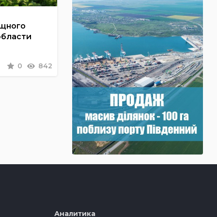
ощного
области
0
842
Аналитика