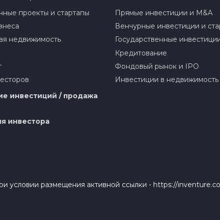
ные проекты и стартапы
Прямые инвестиции и M&A
знеса
Венчурные инвестиции и ста
ая недвижимость
Государственные инвестици
Кредитование
г
Фондовый рынок и IPO
весторов
Инвестиции в недвижимость
е инвестиций / продажа
я инвестора
и условии размещения активной ссылки - https://inventure.c