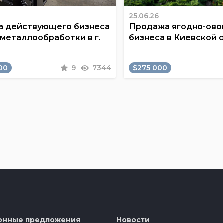
25.06.26
 действующего бизнеса
Продажа ягодно-ов
 металлообработки в г.
бизнеса в Киевской 
00
9
7344
$275 000
онные предложения
Новости