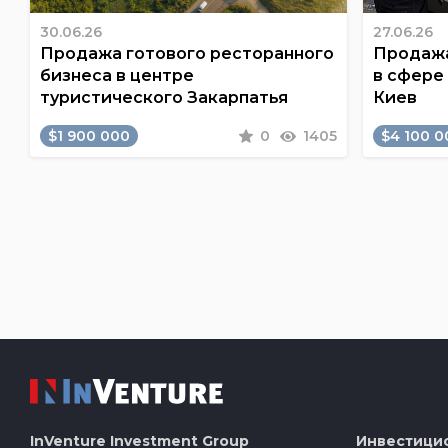
30.06.26
27.06.26
Продажа готового ресторанного
Продажа
бизнеса в центре
в сфере
туристического Закарпатья
Киев
$1 900 000
0
1405
$4 100 0
InVenture
Investment Group
Инвестици