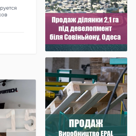
ируется
ков