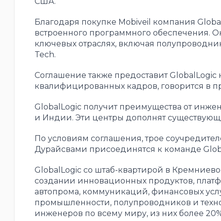
США.
Благодаря покупке Mobiveil компания Globa
встроенного программного обеспечения. О
ключевых отраслях, включая полупроводни
Tech.
Соглашение также предоставит GlobalLogic
квалифицированных кадров, говорится в пр
GlobalLogic получит преимущества от инжен
и Индии. Эти центры дополнят существующи
По условиям соглашения, трое соучредител
Дурайсвами присоединятся к команде Global
GlobalLogic со штаб-квартирой в Кремние
создании инновационных продуктов, платф
автопрома, коммуникаций, финансовых услу
промышленности, полупроводников и технол
инженеров по всему миру, из них более 20%