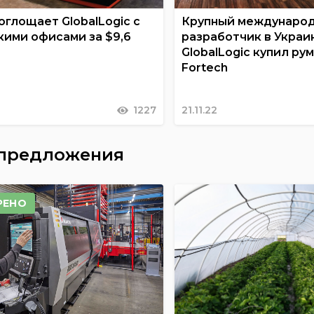
поглощает GlobalLogic с
Крупный междунаро
кими офисами за $9,6
разработчик в Украи
GlobalLogic купил ру
Fortech
1227
21.11.22
 предложения
РЕНО