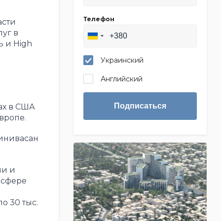
Телефон
асти
уг в
 и High
Украинский
Английский
Подписаться
ах в США
вропе.
ринивасан
ии и
 сфере
о 30 тыс.