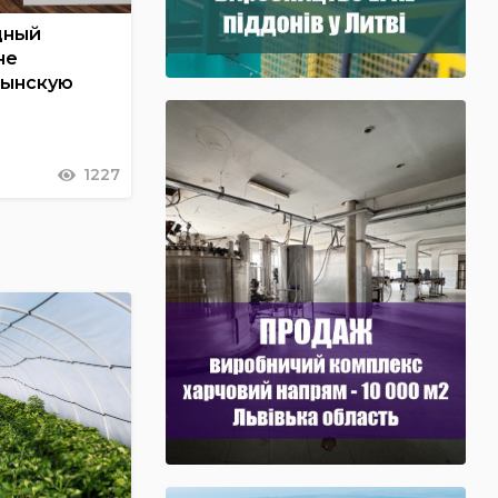
дный
не
мынскую
1227