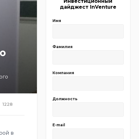
Инвестиционный
дайджест InVenture
Имя
Фамилия
ю
Компания
ого
Должность
1228
E-mail
рой в