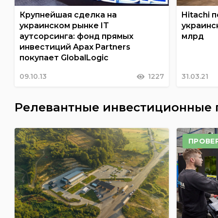
Крупнейшая сделка на
Hitachi 
украинском рынке IT
украинс
аутсорсинга: фонд прямых
млрд
инвестиций Apax Partners
покупает GlobalLogic
09.10.13
1227
31.03.21
Релевантные инвестиционные
ПРОВЕ