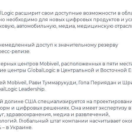
lLogic расширит свои доступные возможности в обл
но необходимо для новых цифровых продуктов и усл
ковую, автомобильную, медиа, медицинскую отрасль
 немедленный доступ к значительному резерву
есс-релизе.
ерных центров Mobiveil, расположенных в пяти мест
е центры GlobalLogic в Центральной и Восточной Е
ей Mobiveil, Рави Туммарукуди, Гопа Периядан и Ш
Logic Leadership.
вой долине США специализируется на проектирован
орм и цифровых решениях. Она имеет экспертизу в
г, здравоохранения, медиа и развлечений,
огий. Глобальный штат компании насчитывает окол
 – в Украине.