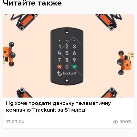
Читайте также
Hg хоче продати данську телематичну
компанію Trackunit за $1 млрд
13.03.24
1003