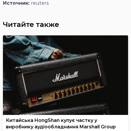
Источник:
reuters
Читайте также
Китайська HongShan купує частку у
виробнику аудіообладнання Marshall Group