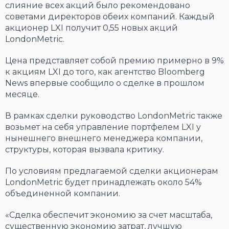
слияние всех акций было рекомендовано
советами директоров обеих компаний. Каждый
акционер LXI получит 0,55 новых акций
LondonMetric.
Цена представляет собой премию примерно в 9%
к акциям LXI до того, как агентство Bloomberg
News впервые сообщило о сделке в прошлом
месяце.
В рамках сделки руководство LondonMetric также
возьмет на себя управление портфелем LXI у
нынешнего внешнего менеджера компании,
структуры, которая вызвала критику.
По условиям предлагаемой сделки акционерам
LondonMetric будет принадлежать около 54%
объединенной компании.
«Сделка обеспечит экономию за счет масштаба,
существенную экономию затрат, лучшую