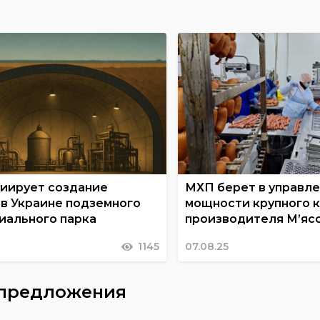
циирует создание
МХП берет в управл
 в Украине подземного
мощности крупного 
иального парка
производителя М’яс
1145
07.08.25
 предложения