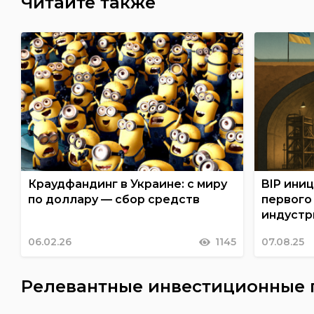
Читайте также
Краудфандинг в Украине: с миру
BIP ини
по доллару — сбор средств
первого
индустр
06.02.26
1145
07.08.25
Релевантные инвестиционные