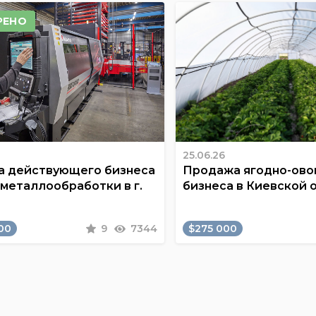
РЕНО
25.06.26
 действующего бизнеса
Продажа ягодно-ов
 металлообработки в г.
бизнеса в Киевской 
00
9
7344
$275 000