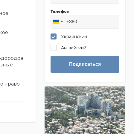
Телефон
ное
кое
Украинский
Английский
одородов
Подписаться
езные
о право