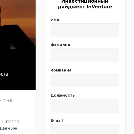
Инвестиционный
дайджест InVenture
Имя
Фамилия
Компания
ила
Должность
1146
E-mail
Limited
ышение