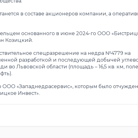
бщества.
анется в составе акционеров компании, а оператив
льцем основанного в июне 2024-го ООО «Бистриц
ан Козицкий.
твительное спецразрешение на недра №4779 на
ленной разработкой и последующей добычей углев
 во Львовской области (площадь – 16,5 кв. км, пол
фть).
 ООО «Западнедрасервис», которым было отчужден
ицкое Инвест».