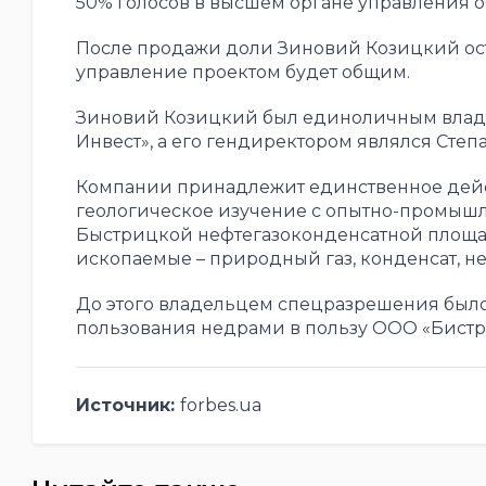
50% голосов в высшем органе управления о
После продажи доли Зиновий Козицкий ост
управление проектом будет общим.
Зиновий Козицкий был единоличным владе
Инвест», а его гендиректором являлся Степ
Компании принадлежит единственное дейс
геологическое изучение с опытно-промыш
Быстрицкой нефтегазоконденсатной площади
ископаемые – природный газ, конденсат, не
До этого владельцем спецразрешения было
пользования недрами в пользу ООО «Бистр
Источник:
forbes.ua