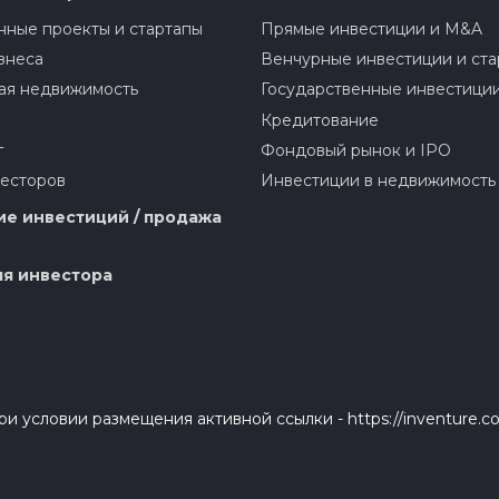
ные проекты и стартапы
Прямые инвестиции и M&A
знеса
Венчурные инвестиции и ста
ая недвижимость
Государственные инвестици
Кредитование
г
Фондовый рынок и IPO
весторов
Инвестиции в недвижимость
е инвестиций / продажа
я инвестора
и условии размещения активной ссылки - https://inventure.c