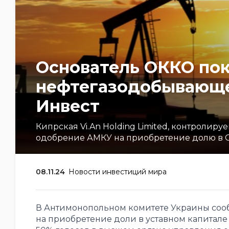
Основатель ОККО пок
нефтегазодобывающе
Инвест
Кипрская Vi.An Holding Limited, контроли
одобрение АМКУ на приобретение долю в 
08.11.24
Новости инвестиций мира
В Антимонопольном комитете Украины сооб
на приобретение доли в уставном капитал