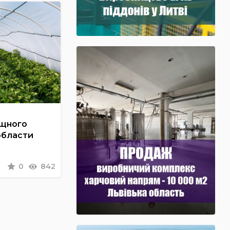
ощного
области
0
842