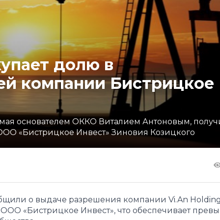
упает долю в
й компании Бистрицкое
руемая основателем ОККО Виталием Антоновым, получ
ООО «Бистрицкое Инвест» Зиновия Козицкого
щили о выдаче разрешения компании Vi.An Holding 
е ООО «Бистрицкое Инвест», что обеспечивает прев