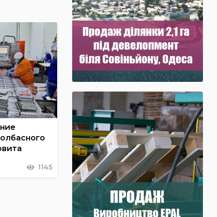
ение
колбасного
овита
1145