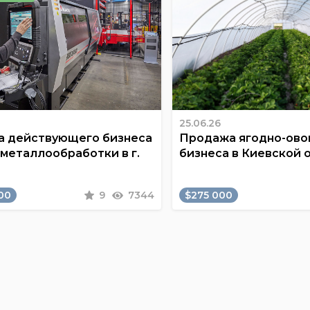
25.06.26
 действующего бизнеса
Продажа ягодно-ов
 металлообработки в г.
бизнеса в Киевской 
00
9
7344
$275 000