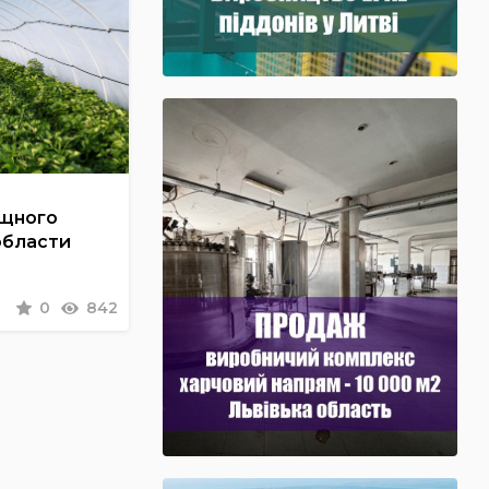
ощного
области
0
842