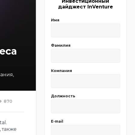
Инвестиционный
дайджест InVenture
Имя
Фамилия
еса
Компания
ания,
Должность
870
E-mail
al.
, также