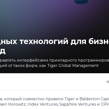
ных технологий для бизн
рд
 управлять интерфейсами прикладного программиров
ий от таких фирм, как Tiger Global Management
 который совместно провели Tiger и Balderton Capit
 Horowitz, Index Ventures, Sapphire Ventures и CRV