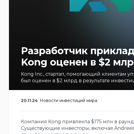
Разработчик приклад
Kong оценен в $2 мл
Kong Inc., стартап, помогающий клиентам
был оценен в $2 млрд в результате инвестиц
20.11.24
Новости инвестиций мира
Компания Kong привлекла $175 млн в раунде,
Существующие инвесторы, включая Andreessen