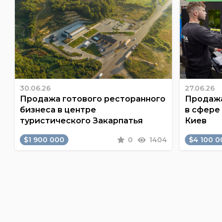
30.06.26
27.06.26
Продажа готового ресторанного
Продажа
бизнеса в центре
в сфере
туристического Закарпатья
Киев
$1 900 000
0
1404
$4 100 0