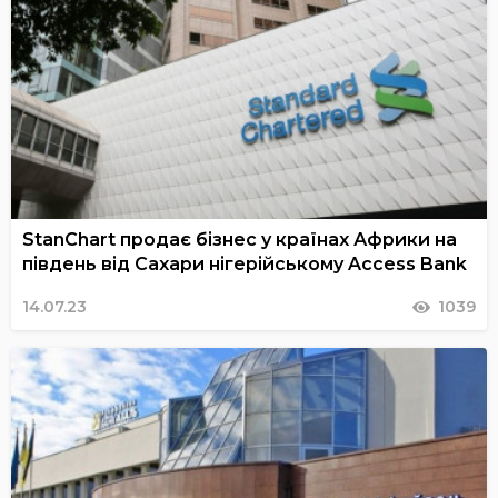
StanChart продає бізнес у країнах Африки на
південь від Сахари нігерійському Access Bank
14.07.23
1039