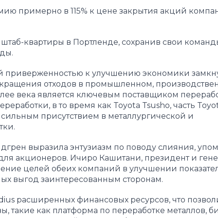
емию примерно в 115% к цене закрытия акций компа
й штаб-квартиры в Портленде, сохранив свои команд
нды.
й приверженностью к улучшению экономики замкн
сокращения отходов в промышленном, производстве
 более века является ключевым поставщиком перераб
работки, в то время как Toyota Tsusho, часть Toyot
с сильным присутствием в металлургической и
тки.
ндгрен выразила энтузиазм по поводу слияния, упом
для акционеров. Ичиро Кашитани, президент и ген
адение целей обеих компаний в улучшении показате
ых выгод заинтересованным сторонам.
ius расширенных финансовых ресурсов, что позвол
, такие как платформа по переработке металлов, б