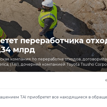
ретет переработчика отхо
1,34 млрд
нская компания по переработке отходов, договорила
ica, (TAI), дочерней компанией Toyota Tsusho Corpo
глашением TAI приобретет все находящиеся в обращ