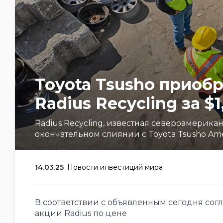
Toyota Tsusho приоб
Radius Recycling за $
Radius Recycling, известная североамерика
окончательном слиянии с Toyota Tsusho Amer
14.03.25
Новости инвестиций мира
В соответствии с объявленным сегодня со
акции Radius по цене