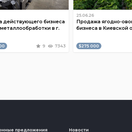
25.06.26
 действующего бизнеса
Продажа ягодно-ов
 металлообработки в г.
бизнеса в Киевской 
00
9
7343
$275 000
онные предложения
Новости