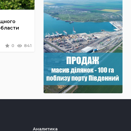
ощного
области
0
841
Аналитика