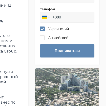
нии 12
Телефон
ы,
Украинский
утого
Английский
нном и
отанных
Подписаться
a Group,
янув о
еральный
лей
ит
изнес по