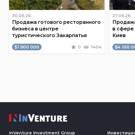
30.06.26
27.06.26
Продажа готового ресторанного
Продажа
бизнеса в центре
в сфере
туристического Закарпатья
Киев
$1 900 000
0
1404
$4 100 0
InVenture
Investment Group
Инвестици