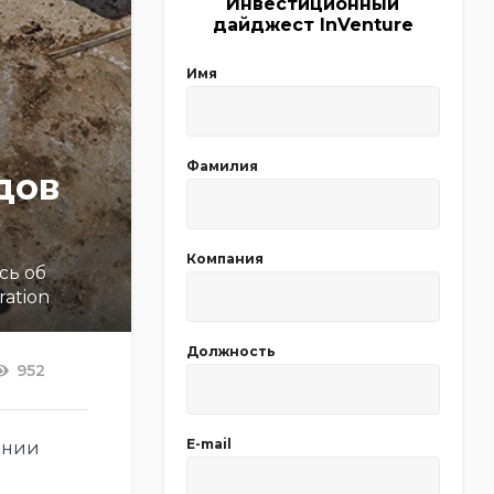
Инвестиционный
дайджест InVenture
Имя
Фамилия
дов
Компания
сь об
ration
Должность
952
E-mail
ении