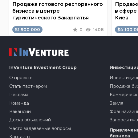
Продажа готового ресторанного
Продажа
бизнеса в центре
в сфере
туристического Закарпатья
Киев
$1 900 000
0
1408
$4 100 0
InVenture
Investment Group
Инвестици
О проекте
Инвестицион
Стать партнером
Продажа би
Реклама
Коммерческ
Команда
Земля
Вакансии
Франчайзин
Доска объявлений
Запросы ин
Часто задаваемые вопросы
Привлечени
бизнеса
Контакты