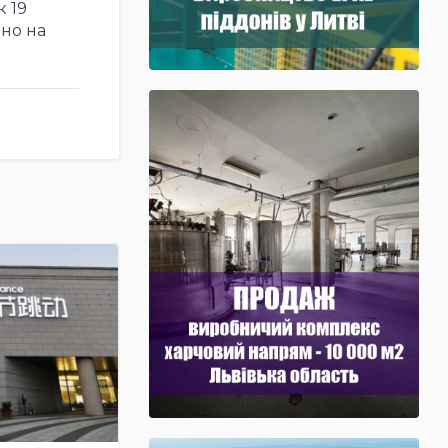
 19
но на