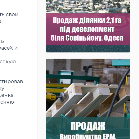
ть свои
о
ть
paceX и
ысокую
естировав
ку
ценка
ясняют