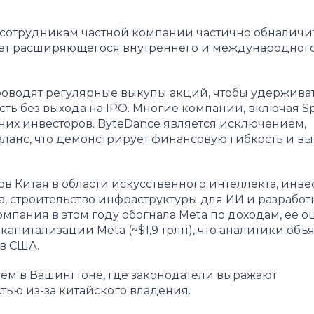
сотрудникам частной компании частично обналичи
счет расширяющегося внутреннего и международног
роводят регулярные выкупы акций, чтобы удержива
ть без выхода на IPO. Многие компании, включая S
шних инвесторов. ByteDance является исключением,
ланс, что демонстрирует финансовую гибкость и в
в Китая в области искусственного интеллекта, инв
, строительство инфраструктуры для ИИ и разработ
омпания в этом году обогнала Meta по доходам, ее о
капитализации Meta (~$1,9 трлн), что аналитики объ
в США.
ем в Вашингтоне, где законодатели выражают
ью из-за китайского владения.