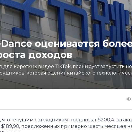
eDance оценивается боле
роста доходов
для коротких видео TikTok, планирует запустить н
рудников, которая оценит китайского технологичес
что текущим сотрудникам предложат $200,41 за ак
е $189,90, предложенных примерно шесть месяцев на