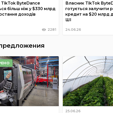
 TikTok ByteDance
Власник TikTok Byte
ся більш ніж у $330 млрд
готується залучити 
ростання доходів
кредит на $20 млрд 
ШІ
2281
24.06.26
 предложения
РЕНО
25.06.26