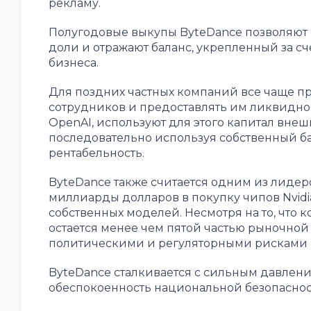
рекламу.
Полугодовые выкупы ByteDance позволяют 
доли и отражают баланс, укрепленный за 
бизнеса.
Для поздних частных компаний все чаще п
сотрудников и предоставлять им ликвиднос
OpenAI, используют для этого капитал вне
последовательно используя собственный ба
рентабельность.
ByteDance также считается одним из лидеро
миллиарды долларов в покупку чипов Nvidia
собственных моделей. Несмотря на то, что к
остается менее чем пятой частью рыночной 
политическими и регуляторными рисками 
ByteDance сталкивается с сильным давлени
обеспокоенность национальной безопасност