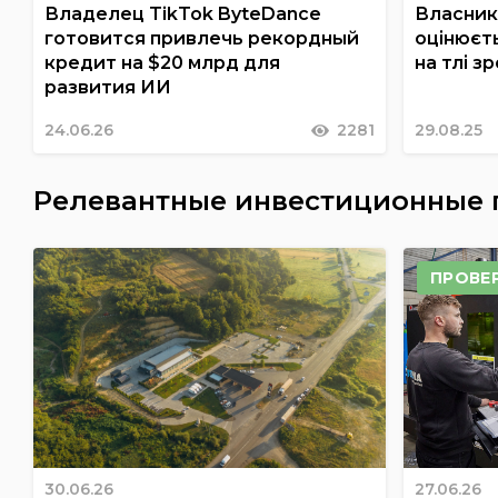
Владелец TikTok ByteDance
Власник
готовится привлечь рекордный
оцінюєть
кредит на $20 млрд для
на тлі з
развития ИИ
24.06.26
2281
29.08.25
Релевантные инвестиционные
ПРОВЕ
30.06.26
27.06.26