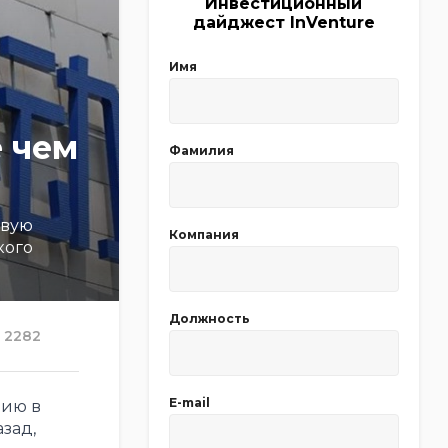
Инвестиционный
дайджест InVenture
Имя
е чем
Фамилия
овую
Компания
кого
Должность
2282
E-mail
цию в
зад,