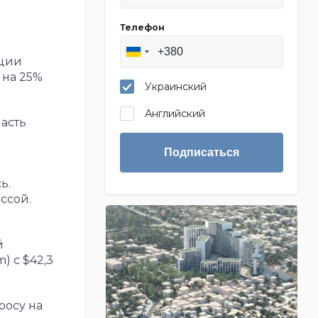
Телефон
иции
 на 25%
Украинский
Английский
асть
Подписаться
ь.
ссой.
й
) с $42,3
росу на