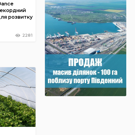
Dance
рекордний
для розвитку
2281