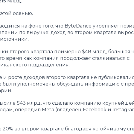
315 млрд.
этой осенью.
одится на фоне того, что ByteDance укрепляет поз
ании по выручке: доход во втором квартале вырос
источники.
чки второго квартала примерно $48 млрд, большая ч
то время как компания продолжает сталкиваться с
иканского подразделения.
 и росте доходов второго квартала не публиковалис
 не были уполномочены обсуждать информацию с пре
арии.
высила $43 млрд, что сделало компанию крупнейше
ам, опередив Meta (владелец Facebook и Instagram
20% во втором квартале благодаря устойчивому сп