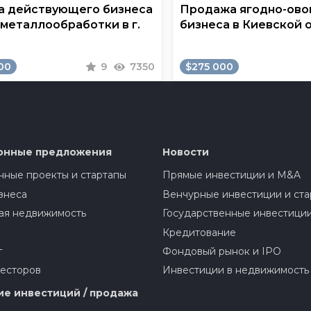
 действующего бизнеса
Продажа ягодно-ов
 металлообработки в г.
бизнеса в Киевской 
00
9
7350
$275 000
онные предложения
Новости
ные проекты и стартапы
Прямые инвестиции и M&A
знеса
Венчурные инвестиции и ста
ая недвижимость
Государственные инвестици
Кредитование
г
Фондовый рынок и IPO
весторов
Инвестиции в недвижимость
е инвестиций / продажа