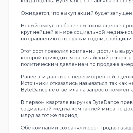
когда оценка ByteDance составляла около $
Ожидается, что выкуп акций будет запущен 
Новый выкуп по более высокой оценке пров
крупнейшей в мире социальной медиа-комп
по сравнению с прошлым годом, сообщили 
Этот рост позволил компании достичь выру
которой приходится на китайский рынок, в 
политическим давлением по продаже амер
Ранее эти данные о пересмотренной оценке
Источники отказались называться, так как
ByteDance не ответила на запрос о коммент
В первом квартале выручка ByteDance пре
социальной медиа-компанией мира по доход
млрд за тот же период.
Обе компании сохраняли рост продаж выше 