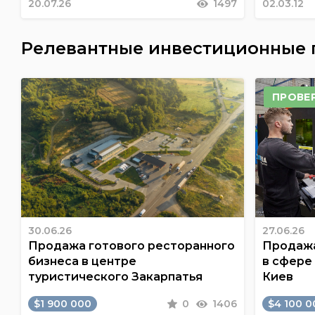
20.07.26
1497
02.03.12
Релевантные инвестиционные
ПРОВЕ
30.06.26
27.06.26
Продажа готового ресторанного
Продажа
бизнеса в центре
в сфере
туристического Закарпатья
Киев
$1 900 000
0
1406
$4 100 0