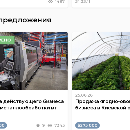
1497
31.03.11
 предложения
РЕНО
25.06.26
 действующего бизнеса
Продажа ягодно-ов
 металлообработки в г.
бизнеса в Киевской 
00
9
7345
$275 000