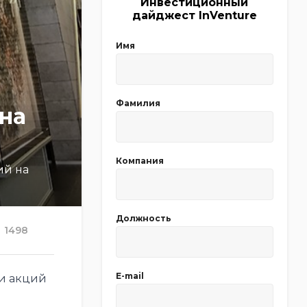
Инвестиционный
дайджест InVenture
Имя
Фамилия
на
Компания
ий на
Должность
1498
E-mail
и акций