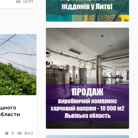
1497
ощного
области
0
842