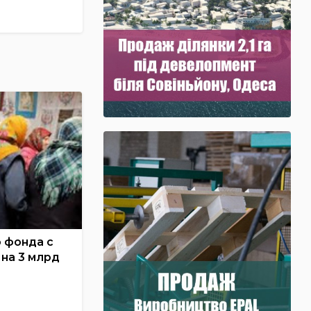
 фонда с
 на 3 млрд