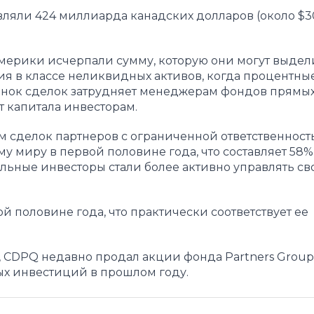
вляли 424 миллиарда канадских долларов (около $3
ерики исчерпали сумму, которую они могут выдели
ия в классе неликвидных активов, когда процентны
рынок сделок затрудняет менеджерам фондов прямы
 капитала инвесторам.
бъем сделок партнеров с ограниченной ответственност
у миру в первой половине года, что составляет 58%
льные инвесторы стали более активно управлять с
й половине года, что практически соответствует ее
й, CDPQ недавно продал акции фонда Partners Group
ных инвестиций в прошлом году.