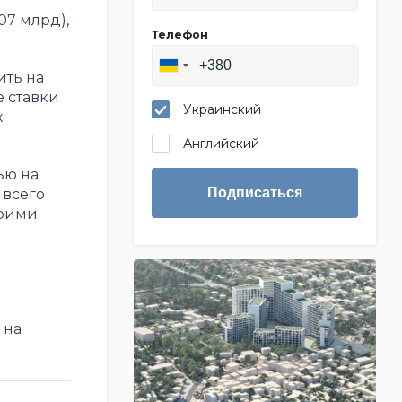
07 млрд),
Телефон
ть на
е ставки
Украинский
х
Английский
ью на
Подписаться
 всего
воими
 на