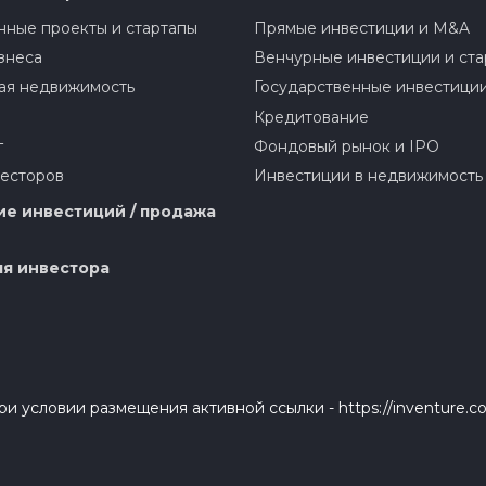
ные проекты и стартапы
Прямые инвестиции и M&A
знеса
Венчурные инвестиции и ста
ая недвижимость
Государственные инвестици
Кредитование
г
Фондовый рынок и IPO
весторов
Инвестиции в недвижимость
е инвестиций / продажа
я инвестора
и условии размещения активной ссылки - https://inventure.c