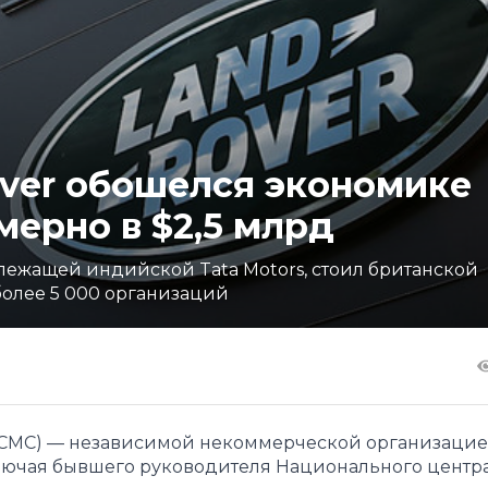
over обошелся экономике
ерно в $2,5 млрд
лежащей индийской Tata Motors, стоил британской
более 5 000 организаций
e (CMC) — независимой некоммерческой организацие
ключая бывшего руководителя Национального центр