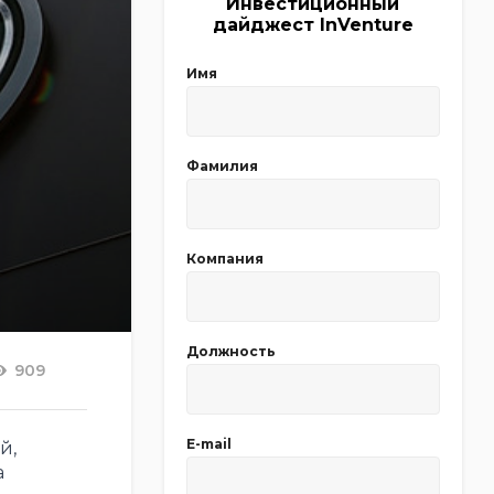
Инвестиционный
дайджест InVenture
Имя
Фамилия
Компания
Должность
909
E-mail
й,
а