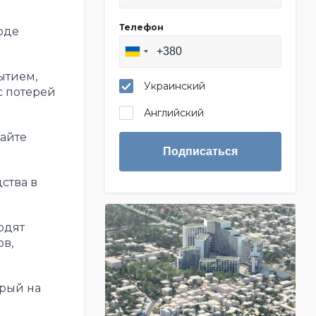
Телефон
оде
ытием,
Украинский
с потерей
Английский
сайте
Подписаться
ства в
одят
в,
орый на