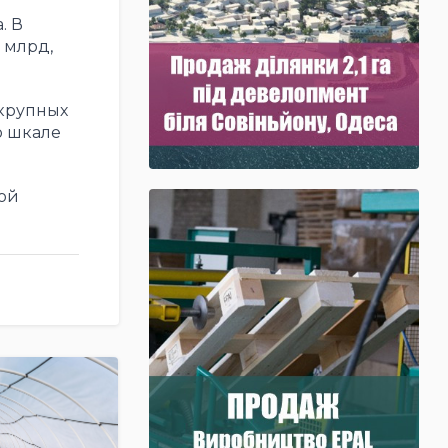
. В
 млрд,
крупных
о шкале
ой