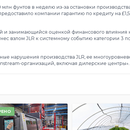
0 млн фунтов в неделю из-за остановки производства
предоставило компании гарантию по кредиту на £1,5
й и занимающийся оценкой финансового влияния 
нес взлом JLR к системному событию категории 3 п
ьные нарушения производства JLR, ее многоуровнев
nstream-организаций, включая дилерские центры».
РЕНО