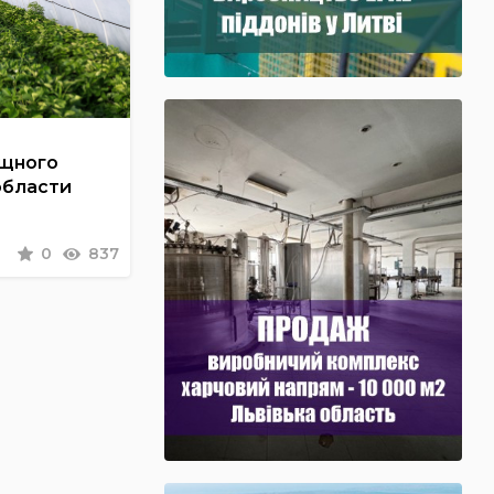
ощного
области
0
837