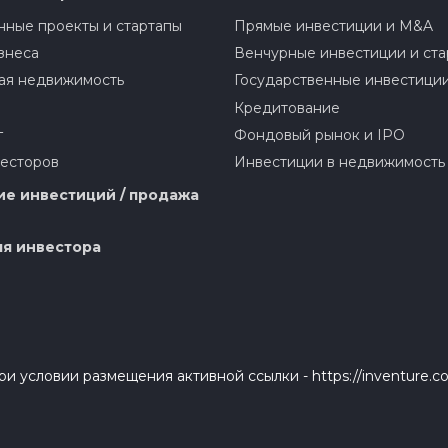
ные проекты и стартапы
Прямые инвестиции и M&A
знеса
Венчурные инвестиции и ста
ая недвижимость
Государственные инвестици
Кредитование
г
Фондовый рынок и IPO
весторов
Инвестиции в недвижимость
е инвестиций / продажа
я инвестора
и условии размещения активной ссылки - https://inventure.c