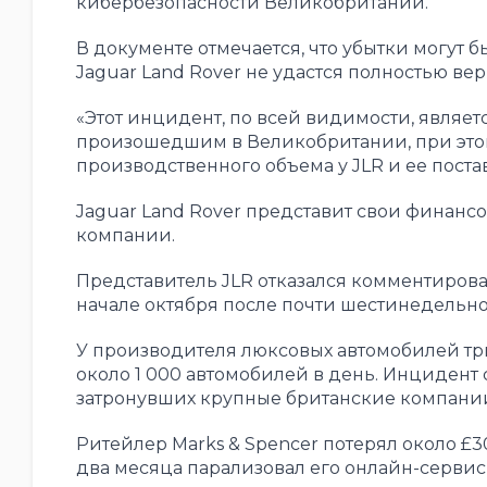
кибербезопасности Великобритании.
В документе отмечается, что убытки могут 
Jaguar Land Rover не удастся полностью вер
«Этот инцидент, по всей видимости, явля
произошедшим в Великобритании, при этом
производственного объема у JLR и ее постав
Jaguar Land Rover представит свои финансо
компании.
Представитель JLR отказался комментирова
начале октября после почти шестинедельно
У производителя люксовых автомобилей три
около 1 000 автомобилей в день. Инцидент
затронувших крупные британские компании 
Ритейлер Marks & Spencer потерял около £3
два месяца парализовал его онлайн-сервис