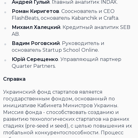
Андр
е
й Гул
ы
й
. Главный аналитик INDAX.
Роман Киригетов
. Сооснователь и CEO
FlashBeats, основатель Kabanchik и Crafta.
Михаил
Халецкий
. Кредитный аналитик SEB
AB.
Вадим Роговский
. Руководитель и
основатель Startup School Online.
Юрі
й
Серещенко
. Управляющий партнер
Quarter Partners.
Справка
Украинский фонд стартапов является
государственным фондом, основанный по
инициативе Кабинета Министров Украины.
Миссия фонда - способствовать созданию и
развитию технологических стартапов на ранних
стадиях (pre-seed и seed), с целью повышения их
глобальной конкурентоспособности. Процесс