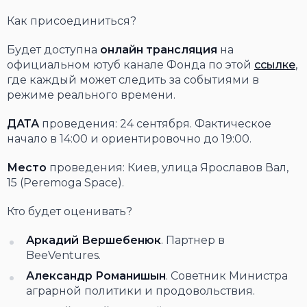
Как присоединиться?
Будет доступна
онлайн трансляция
на
официальном ютуб канале Фонда по этой
ссылке
,
где каждый может следить за событиями в
режиме реального времени.
ДАТА
проведения: 24 сентября. Фактическое
начало в 14:00 и ориентировочно до 19:00.
Место
проведения: Киев, улица Ярославов Вал,
15 (Peremoga Space).
Кто будет оценивать?
Аркад
и
й Вершебенюк
. Партнер в
BeeVentures.
Александр
Роман
и
ш
ы
н
. Советник Министра
аграрной политики и продовольствия.