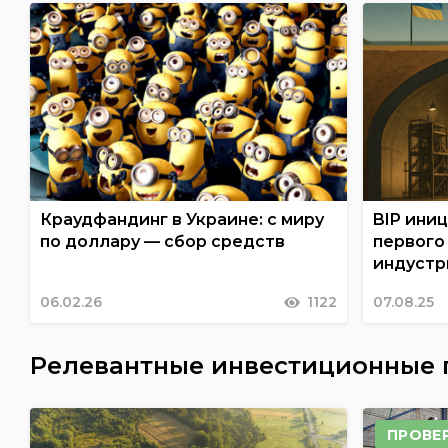
Краудфандинг в Украине: с миру
BIP ини
по доллару — сбор средств
первого
индустр
06.02.26
1122
07.08.25
Релевантные инвестиционные
ПРОВЕ