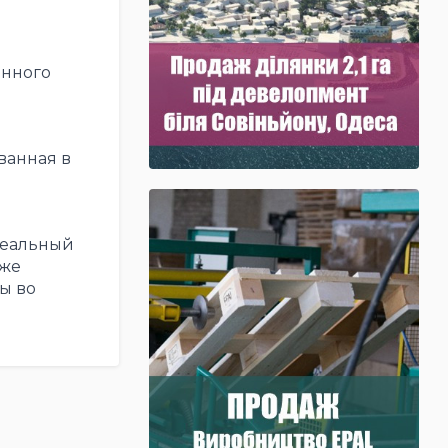
енного
ванная в
реальный
кже
ы во