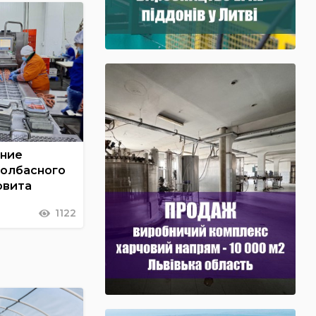
ение
колбасного
овита
1122