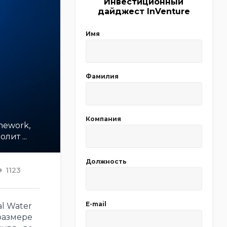
Инвестиционный
дайджест InVenture
Имя
Фамилия
Компания
mework,
ит ...
Должность
1123
E-mail
l Water
размере