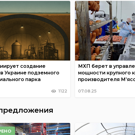
циирует создание
МХП берет в управл
 в Украине подземного
мощности крупного 
иального парка
производителя М’яс
1122
07.08.25
 предложения
РЕНО