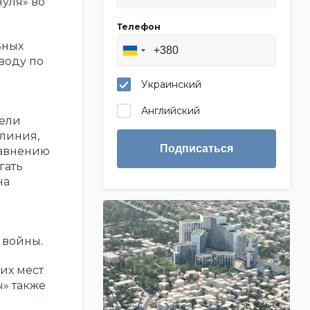
нуля» во
Телефон
ьных
воду по
Украинский
Английский
цели
 линия,
Подписаться
равнению
гать
на
 войны.
их мест
» также