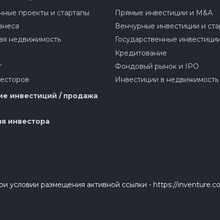
ные проекты и стартапы
Прямые инвестиции и M&A
знеса
Венчурные инвестиции и ста
ая недвижимость
Государственные инвестици
Кредитование
г
Фондовый рынок и IPO
весторов
Инвестиции в недвижимость
е инвестиций / продажа
я инвестора
и условии размещения активной ссылки - https://inventure.c