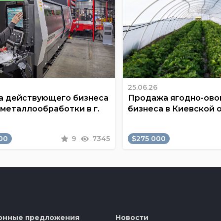
25.06.26
 действующего бизнеса
Продажа ягодно-ов
 металлообработки в г.
бизнеса в Киевской 
00
9
7345
$275 000
онные предложения
Новости