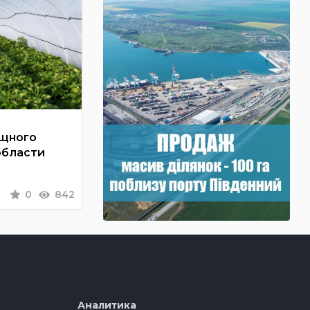
ощного
области
0
842
Аналитика