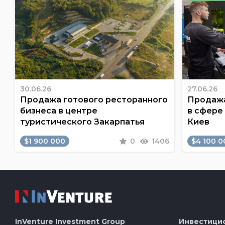
30.06.26
27.06.26
Продажа готового ресторанного
Продажа
бизнеса в центре
в сфере
туристического Закарпатья
Киев
$1 900 000
0
1406
$4 100 0
InVenture
Investment Group
Инвестици