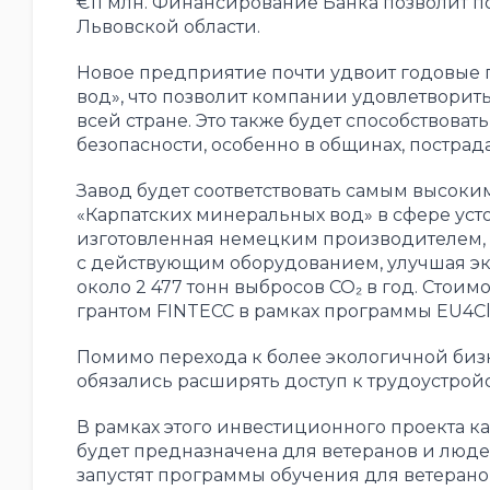
€11 млн. Финансирование Банка позволит по
Львовской области.
Новое предприятие почти удвоит годовые
вод», что позволит компании удовлетворит
всей стране. Это также будет способствов
безопасности, особенно в общинах, постр
Завод будет соответствовать самым высок
«Карпатских минеральных вод» в сфере уст
изготовленная немецким производителем, 
с действующим оборудованием, улучшая эк
около 2 477 тонн выбросов CO₂ в год. Стои
грантом FINTECC в рамках программы EU4Cl
Помимо перехода к более экологичной биз
обязались расширять доступ к трудоустройс
В рамках этого инвестиционного проекта к
будет предназначена для ветеранов и люд
запустят программы обучения для ветерано