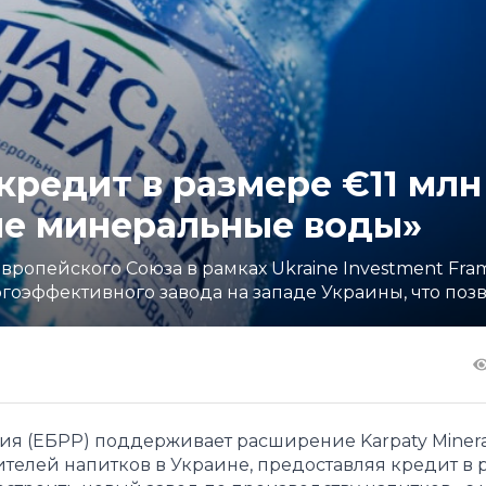
кредит в размере €11 млн
ие минеральные воды»
ропейского Союза в рамках Ukraine Investment Fra
оэффективного завода на западе Украины, что позвол
я (ЕБРР) поддерживает расширение Karpaty Minera
телей напитков в Украине, предоставляя кредит в 