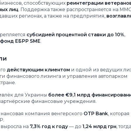
бизнесов, способствующих
реинтеграции ветерано
ных лиц
. Поддержка также распространяется на ММС
авших регионах, а также на предприятия,
возглавл
крепляется
субсидией процентной ставки до 10%
,
фонд ЕБРР SME
.
ли
его
действующим клиентом
и одной из ведущих ли
и финансового лизинга и управления автопарком
тране.
ивлёк для Украины
более €9,1 млрд финансирован
партнёрские финансовые учреждения.
инансовая компания венгерского
OTP Bank
, которая
Р.
 выросла на
7,3% год к году
— до
1,24 млрд грн
, тогд