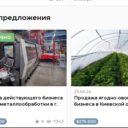
 предложения
РЕНО
25.06.26
 действующего бизнеса
Продажа ягодно-ов
 металлообработки в г.
бизнеса в Киевской 
00
9
7343
$275 000