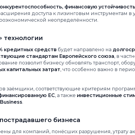
онкурентоспособность, финансовую устойчивость
 расширения доступа к лизинговым инструментам в 
роэкономической неопределённости.
» технологии
% кредитных средств
будет направлено на
долгос
ствующие стандартам Европейского союза
, в част
вание позволит бизнесу обновлять транспорт, обо
ых капитальных затрат
, что особенно важно в пери
ов заёмщики, соответствующие критериям програм
финансированную ЕС
, а также
инвестиционные сти
Business
.
пострадавшего бизнеса
ны для компаний, понёсших разрушения, утрату а