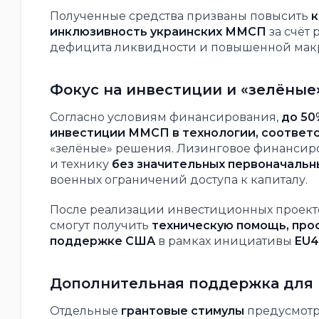
Полученные средства призваны повысить
к
инклюзивность украинских ММСП
за счёт
дефицита ликвидности и повышенной мак
Фокус на инвестиции и «зелёные
Согласно условиям финансирования,
до 50
инвестиции ММСП в технологии, соответ
«зелёные» решения. Лизинговое финансиро
и технику
без значительных первоначальн
военных ограничений доступа к капиталу.
После реализации инвестиционных проект
смогут получить
техническую помощь, про
поддержке США
в рамках инициативы
EU4
Дополнительная поддержка для 
Отдельные
грантовые стимулы
предусмотре