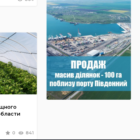
ощного
области
0
841