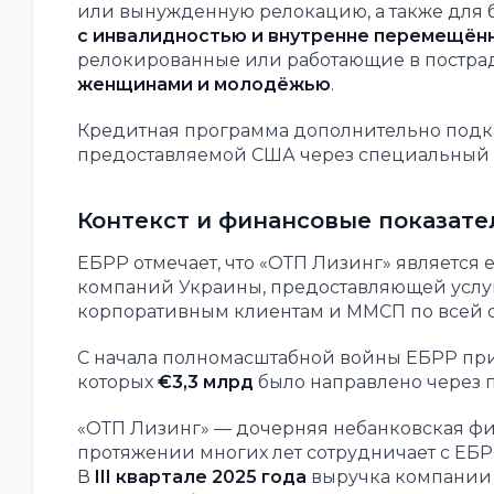
или вынужденную релокацию, а также для 
с инвалидностью и внутренне перемещён
релокированные или работающие в пострад
женщинами и молодёжью
.
Кредитная программа дополнительно под
предоставляемой США через специальный
Контекст и финансовые показате
ЕБРР отмечает, что «ОТП Лизинг» является 
компаний Украины, предоставляющей услуг
корпоративным клиентам и ММСП по всей с
С начала полномасштабной войны ЕБРР пр
которых
€3,3 млрд
было направлено через 
«ОТП Лизинг» — дочерняя небанковская ф
протяжении многих лет сотрудничает с ЕБР
В
III квартале 2025 года
выручка компании