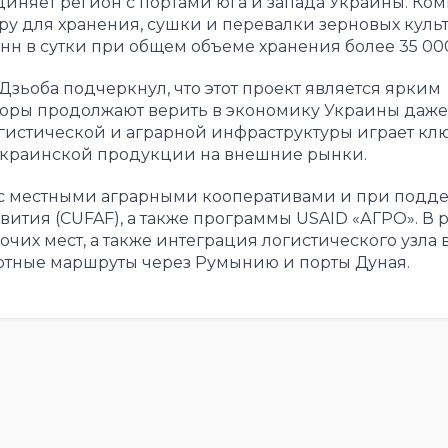
иняет регион с портами юга и запада Украины. Ко
 для хранения, сушки и перевалки зерновых культу
онн в сутки при общем объеме хранения более 35 000
зьоба подчеркнул, что этот проект является ярким
оры продолжают верить в экономику Украины даже
логистической и аграрной инфраструктуры играет к
 украинской продукции на внешние рынки.
 с местными аграрными кооперативами и при подд
ития (CUFAF), а также программы USAID «АГРО». В 
чих мест, а также интеграция логистического узла 
ртные маршруты через Румынию и порты Дуная.