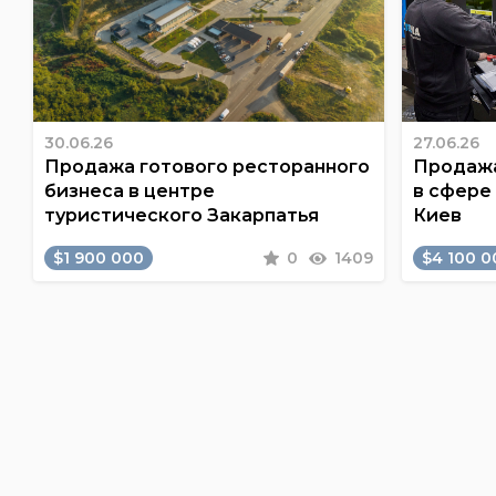
30.06.26
27.06.26
Продажа готового ресторанного
Продажа
бизнеса в центре
в сфере
туристического Закарпатья
Киев
$1 900 000
0
1409
$4 100 0