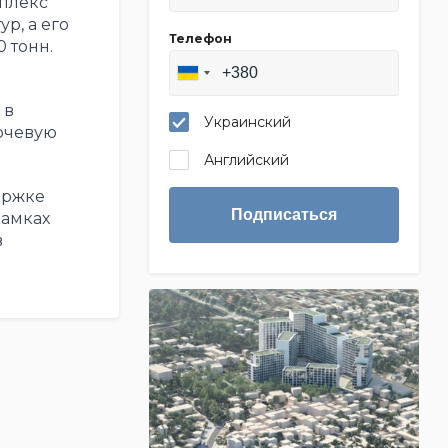
мплекс
р, а его
Телефон
 тонн.
 в
Украинский
лючевую
Английский
ержке
Подписаться
рамках
в