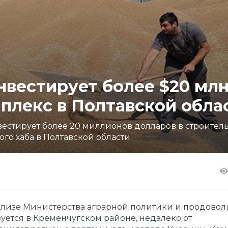
нвестирует более $20 млн
лекс в Полтавской обла
вестирует более 20 миллионов долларов в строител
го хаба в Полтавской области
елизе Министерства аграрной политики и продовол
зуется в Кременчугском районе, недалеко от