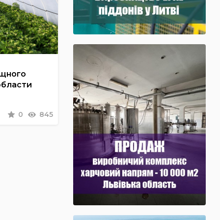
ощного
области
0
845