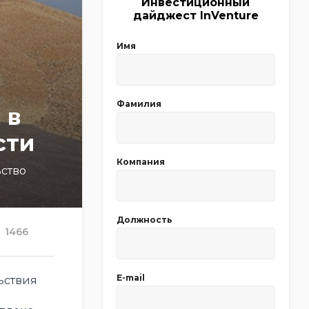
Инвестиционный
дайджест InVenture
Имя
Фамилия
 в
сти
Компания
ьство
Должность
1466
E-mail
ьствия