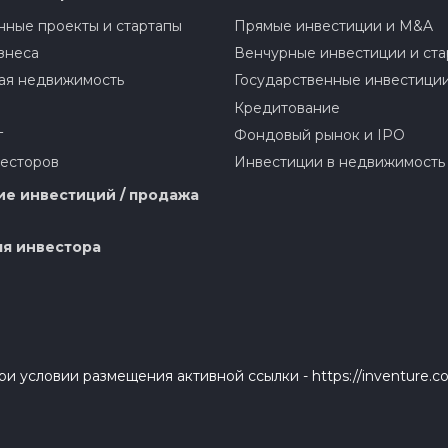
ные проекты и стартапы
Прямые инвестиции и M&A
знеса
Венчурные инвестиции и ста
ая недвижимость
Государственные инвестици
Кредитование
г
Фондовый рынок и IPO
весторов
Инвестиции в недвижимость
е инвестиций / продажа
я инвестора
и условии размещения активной ссылки - https://inventure.c