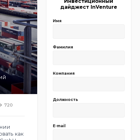
Инвестиционный
дайджест InVenture
Имя
Фамилия
Компания
ций
Должность
720
E-mail
ании
овать как