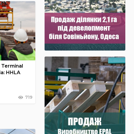
 Terminal
ia: HHLA
719