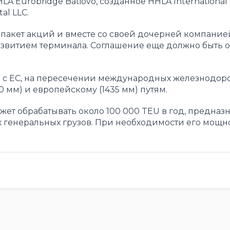
A Eurobridge Batiovo, созданное HHLA Internationa
al LLC.
 пакет акций и вместе со своей дочерней компание
звитием терминала. Соглашение еще должно быть 
ы с ЕС, на пересечении международных железнодор
0 мм) и европейскому (1435 мм) путям.
ет обрабатывать около 100 000 TEU в год, предназ
х генеральных грузов. При необходимости его мощн