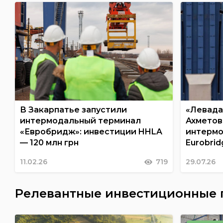
В Закарпатье запустили
«Левада
интермодальный терминал
Ахметов
«Евробридж»: инвестиции HHLA
интермо
— 120 млн грн
Eurobrid
11.02.26
719
29.07.26
Релевантные инвестиционные