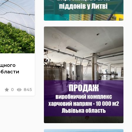
ощного
области
0
845