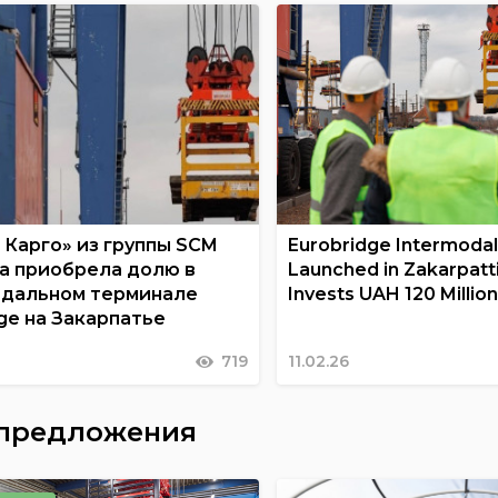
 Карго» из группы SCM
Eurobridge Intermodal
а приобрела долю в
Launched in Zakarpatt
дальном терминале
Invests UAH 120 Million
ge на Закарпатье
719
11.02.26
 предложения