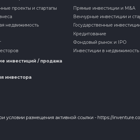
ные проекты и стартапы
Прямые инвестиции и M&A
знеса
Венчурные инвестиции и ста
ая недвижимость
Государственные инвестици
Кредитование
г
Фондовый рынок и IPO
весторов
Инвестиции в недвижимость
е инвестиций / продажа
я инвестора
и условии размещения активной ссылки - https://inventure.c