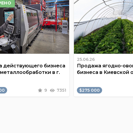
РЕНО
25.06.26
 действующего бизнеса
Продажа ягодно-ов
 металлообработки в г.
бизнеса в Киевской 
00
9
7351
$275 000