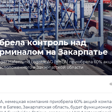
брела контроль над
рминалом на Закарпатье
r Hafen und Logistik AG (HHLA) приобрела 60% ак
асположенного в Закарпатской области
LA, немецкая компания приобрела 60% акций комп
ал в Батево, Закарпатская область, будет функционир