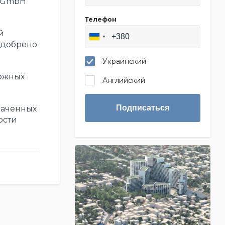
l GmbH
Телефон
й
одобрено
Украинский
ожных
Английский
Подписаться
наченных
ости