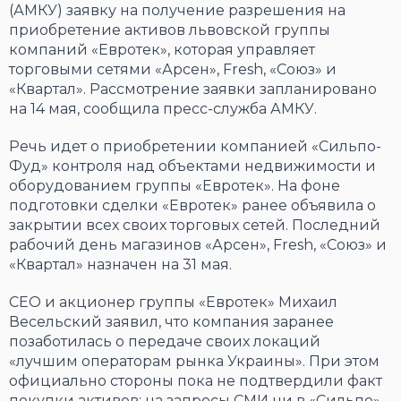
(АМКУ) заявку на получение разрешения на
приобретение активов львовской группы
компаний «Евротек», которая управляет
торговыми сетями «Арсен», Fresh, «Союз» и
«Квартал». Рассмотрение заявки запланировано
на 14 мая, сообщила пресс-служба АМКУ.
Речь идет о приобретении компанией «Сильпо-
Фуд» контроля над объектами недвижимости и
оборудованием группы «Евротек». На фоне
подготовки сделки «Евротек» ранее объявила о
закрытии всех своих торговых сетей. Последний
рабочий день магазинов «Арсен», Fresh, «Союз» и
«Квартал» назначен на 31 мая.
CEO и акционер группы «Евротек» Михаил
Весельский заявил, что компания заранее
позаботилась о передаче своих локаций
«лучшим операторам рынка Украины». При этом
официально стороны пока не подтвердили факт
покупки активов: на запросы СМИ ни в «Сильпо»,