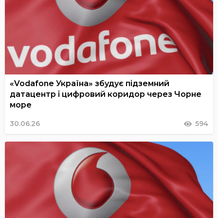
«Vodafone Україна» збудує підземний
датацентр і цифровий коридор через Чорне
море
30.06.26
594