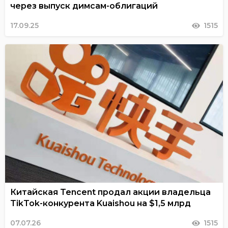
через выпуск димсам-облигаций
17.09.25
1515
Китайская Tencent продал акции владельца
TikTok-конкурента Kuaishou на $1,5 млрд
07.07.26
1515