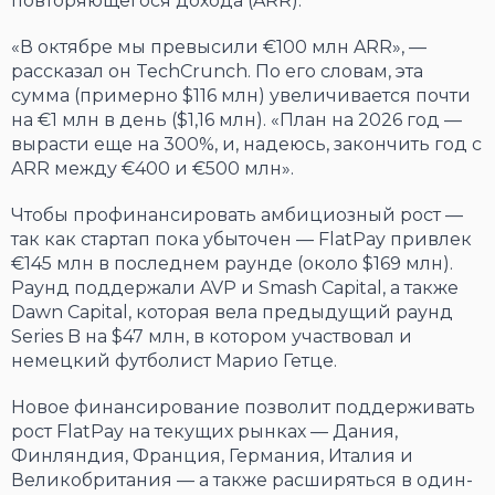
повторяющегося дохода (ARR).
«В октябре мы превысили €100 млн ARR», —
рассказал он TechCrunch. По его словам, эта
сумма (примерно $116 млн) увеличивается почти
на €1 млн в день ($1,16 млн). «План на 2026 год —
вырасти еще на 300%, и, надеюсь, закончить год с
ARR между €400 и €500 млн».
Чтобы профинансировать амбициозный рост —
так как стартап пока убыточен — FlatPay привлек
€145 млн в последнем раунде (около $169 млн).
Раунд поддержали AVP и Smash Capital, а также
Dawn Capital, которая вела предыдущий раунд
Series B на $47 млн, в котором участвовал и
немецкий футболист Марио Гетце.
Новое финансирование позволит поддерживать
рост FlatPay на текущих рынках — Дания,
Финляндия, Франция, Германия, Италия и
Великобритания — а также расширяться в один-