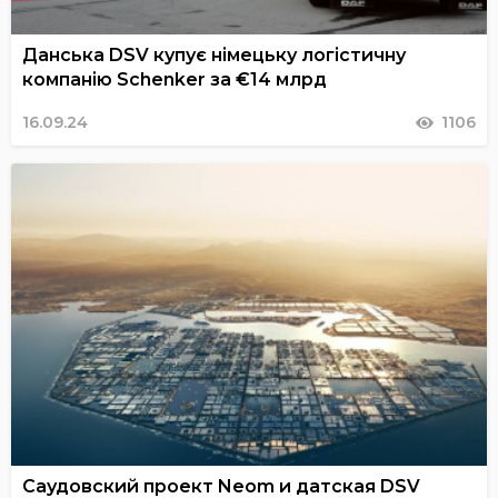
Данська DSV купує німецьку логістичну
компанію Schenker за €14 млрд
16.09.24
1106
Саудовский проект Neom и датская DSV