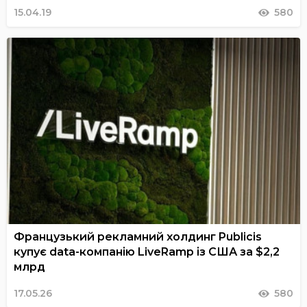
15.04.19
580
Французький рекламний холдинг Publicis
купує data-компанію LiveRamp із США за $2,2
млрд
17.05.26
580