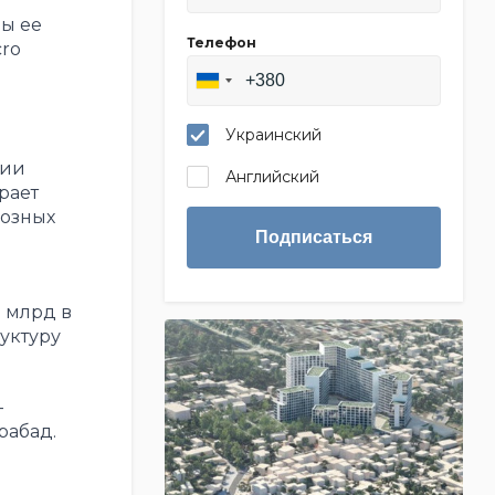
цы ее
Телефон
cro
Украинский
дии
Английский
рает
иозных
Подписаться
 млрд в
уктуру
—
рабад.