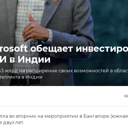
rosoft обещает инвестир
ИИ в Индии
 $3 млрд на расширение своих возможностей в облас
теллекта в Индии
елла во вторник на мероприятии в Бангалоре (южна
 двух лет.