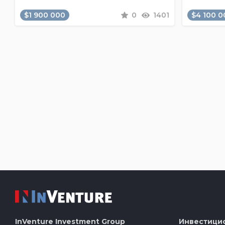
$1 900 000
0
1401
$4 100 0
InVenture
Investment Group
Инвестици