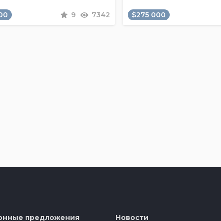
00
9
7342
$275 000
онные предложения
Новости