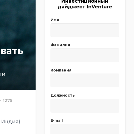
Инвестиционный
дайджест InVenture
Имя
Фамилия
овать
Компания
ти
Должность
1275
E-mail
я Индия)