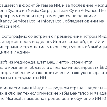
ращается в фронт битвы за ИИ, и за последние меся
 Хуанга из Nvidia Corp. до Лизы Су из Advanced Mi
ы программистов и где размещаются поставщики
ancy Services Ltd. и Infosys Ltd. , обладает одним из
ласти ИИ.
и фотографию со встречи с премьер-министром Ин
иверженность и сделать Индию страной, где ИИ иг
емьер-министр ответил, что он «рад узнать об амбиц
циям в Индии».
oft из Редмонда, штат Вашингтон, стремится
ле компания объявила о планах инвестировать
$
80
 которые обеспечивают критически важную инфрастр
емы и инструменты ИИ.
ые инвестиции в Индии — родной стране Наделлы 
ах, включая технологические хабы Бангалор и Хайда
то Microsoft намерена предоставить обучение ИИ 10