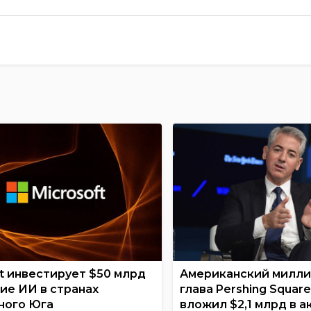
ft инвестирует $50 млрд
Американский милли
тие ИИ в странах
глава Pershing Squar
ного Юга
вложил $2,1 млрд в а