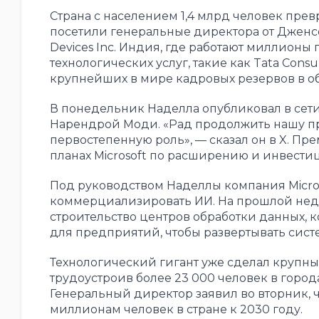
Страна с населением 1,4 млрд человек прев
посетили генеральные директора от Дженсена
Devices Inc. Индия, где работают миллион
технологических услуг, такие как Tata Consult
крупнейших в мире кадровых резервов в об
В понедельник Наделла опубликовал в сет
Нарендрой Моди. «Рад продолжить нашу пр
первостепенную роль», — сказал он в X. Пр
планах Microsoft по расширению и инвести
Под руководством Наделлы компания Micros
коммерциализировать ИИ. На прошлой неде
строительство центров обработки данных,
для предприятий, чтобы развертывать сист
Технологический гигант уже сделал крупн
трудоустроив более 23 000 человек в город
Генеральный директор заявил во вторник, ч
миллионам человек в стране к 2030 году.