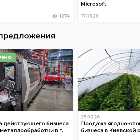
Microsoft
1274
17.05.26
 предложения
РЕНО
25.06.26
 действующего бизнеса
Продажа ягодно-ов
 металлообработки в г.
бизнеса в Киевской 