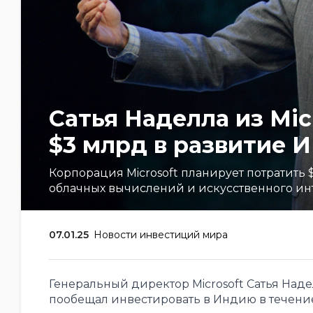
Сатья Наделла из Mic
$3 млрд в развитие 
Корпорация Microsoft планирует потратить
облачных вычислений и искусственного ин
07.01.25
Новости инвестиций мира
Генеральный директор Microsoft Сатья Над
пообещал инвестировать в Индию в течение