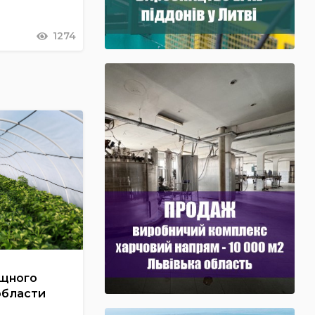
1274
ощного
области