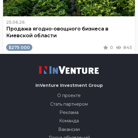
25.06.26
Продажа ягодно-овощного бизнеса в
Киевской области
$275 000
0
845
InVenture
Investment Group
О проекте
Стать партнером
Реклама
Команда
Вакансии
Доска объявлений